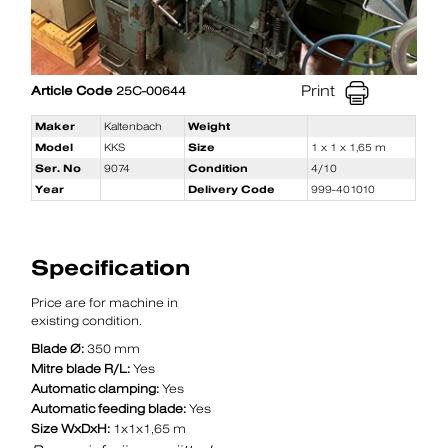
Print
Article Code
25C-00644
Maker
Kaltenbach
Weight
Model
KKS
Size
1 x 1 x 1,65 m
Ser. No
9074
Condition
4/10
Year
Delivery Code
999-401010
Specification
Price are for machine in
existing condition.
Blade Ø:
350 mm
Mitre blade R/L:
Yes
Automatic clamping:
Yes
Automatic feeding blade:
Yes
Size WxDxH:
1x1x1,65 m