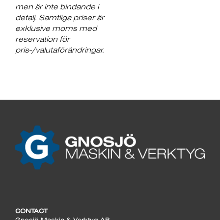
men är inte bindande i
detalj. Samtliga priser är
exklusive moms med
reservation för
pris-/valutaförändringar.
CONTACT
Gnosjö Maskin & Verktyg AB