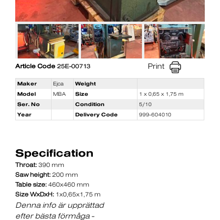
Print
Article Code
25E-00713
Maker
Ejca
Weight
Model
MBA
Size
1 x 0,65 x 1,75 m
Ser. No
Condition
5/10
Year
Delivery Code
999-604010
Specification
Throat:
390 mm
Saw height:
200 mm
Table size:
460x460 mm
Size WxDxH:
1x0,65x1,75 m
Denna info är upprättad
efter bästa förmåga -