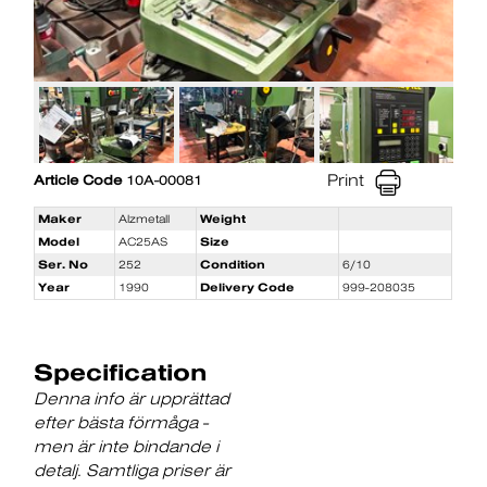
Print
Article Code
10A-00081
Maker
Alzmetall
Weight
Model
AC25AS
Size
Ser. No
252
Condition
6/10
Year
1990
Delivery Code
999-208035
Specification
Denna info är upprättad
efter bästa förmåga -
men är inte bindande i
detalj. Samtliga priser är