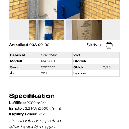
Skriv ut
Artikelkod
93A-00102
Fabrikat
ScandMist
Vikt
Modell
MA 200 D
Storlek
Ser.nr.
S207737
Skick
5/10
År
2011
Lev.kod
Specifikation
Luftflöde:
2000 m3/h
Elmotor:
2,2 kW (2900 v/min)
Kapslingsklass:
IP54
Denna info är upprättad
efter bästa förmåga -