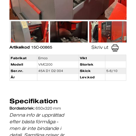
Skriv ut
Artikelkod
15C-00865
Fabrikat
Emco
Vikt
Modell
VMC200
Storlek
Ser.nr.
45A D1 D2 004
Skick
5-6/10
År
Lev.kod
Specifikation
Bordsstorlek:
650x320 mm
Denna info är upprättad
efter bästa förmåga -
men är inte bindande i
detalj. Samtliga priser är