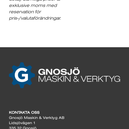
exklusive moms med
reservation för
pris-/valutaförändringar.
KONTAKTA OSS
Gnosjö Maskin & Verktyg AB
Lidsjövägen 1
335 32 Gnosjö