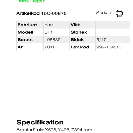
Finns i lager
Skriv ut
Artikelkod
15C-00875
Fabrikat
Haas
Vikt
Modell
DT1
Storlek
Ser.nr.
1088391
Skick
5/10
År
2011
Lev.kod
999-104510
Specifikation
Arbetsrörels:
X508, Y406, Z394 mm