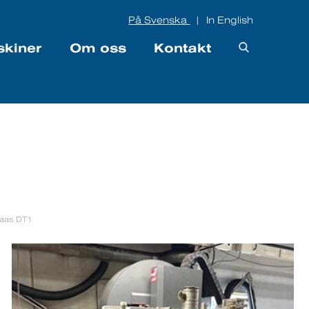
På Svenska
In English
|
skiner
Om oss
Kontakt
Haas DT1