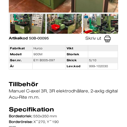
Skriv ut
Artikelkod
50B-00095
Fabrikat
Hurco
Vikt
Modell
900M
Storlek
Ser.nr.
E11 B005-097
Skick
5/10
År
Lev.kod
999-102030
Tillbehör
Manuel C-axel 3R
3R elektrodhållare
2-axlig digital
Acu-Rite m.m.
Specifikation
Bordsstorlek:
550x350 mm
Bordsrörelse:
X~270, Y~190
mm