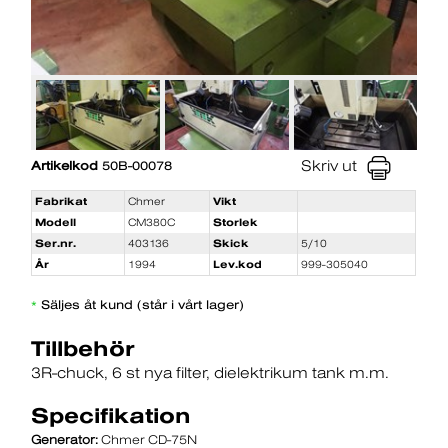
Skriv ut
Artikelkod
50B-00078
Fabrikat
Chmer
Vikt
Modell
CM380C
Storlek
Ser.nr.
403136
Skick
5/10
År
1994
Lev.kod
999-305040
Säljes åt kund (står i vårt lager)
*
Tillbehör
3R-chuck
6 st nya filter
dielektrikum tank m.m.
Specifikation
Generator:
Chmer CD-75N