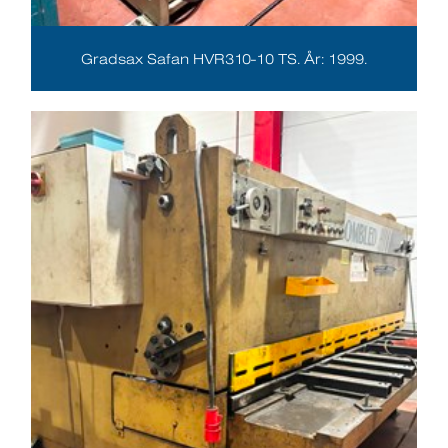
Gradsax Safan HVR310-10 TS. År: 1999.