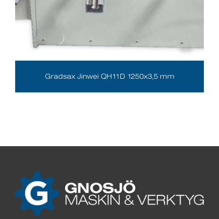
Gradsax Jinwei QH11D 1250x3,5 mm