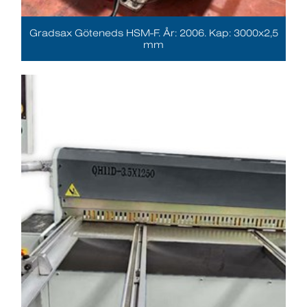
Gradsax Göteneds HSM-F. År: 2006. Kap: 3000x2,5
mm