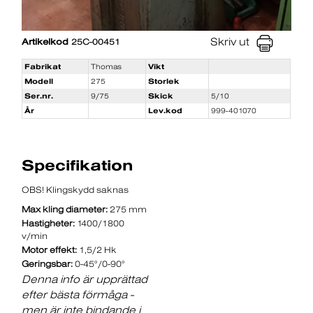
Skriv ut
Artikelkod
25C-00451
Fabrikat
Thomas
Vikt
Modell
275
Storlek
Ser.nr.
9/75
Skick
5/10
År
Lev.kod
999-401070
Specifikation
OBS! Klingskydd saknas
Max kling diameter:
275 mm
Hastigheter:
1400/1800
v/min
Motor effekt:
1,5/2 Hk
Geringsbar:
0-45°/0-90°
Denna info är upprättad
efter bästa förmåga -
men är inte bindande i