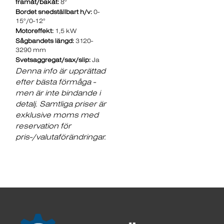
framåt/bakåt:
8°
Bordet snedställbart h/v:
0-
15°/0-12°
Motoreffekt:
1,5 kW
Sågbandets längd:
3120-
3290 mm
Svetsaggregat/sax/slip:
Ja
Denna info är upprättad
efter bästa förmåga -
men är inte bindande i
detalj. Samtliga priser är
exklusive moms med
reservation för
pris-/valutaförändringar.