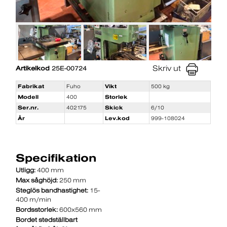
Skriv ut
Artikelkod
25E-00724
Fabrikat
Fuho
Vikt
500 kg
Modell
400
Storlek
Ser.nr.
402175
Skick
6/10
År
Lev.kod
999-108024
Specifikation
Utligg:
400 mm
Max såghöjd:
250 mm
Steglös bandhastighet:
15-
400 m/min
Bordsstorlek:
600x560 mm
Bordet stedställbart