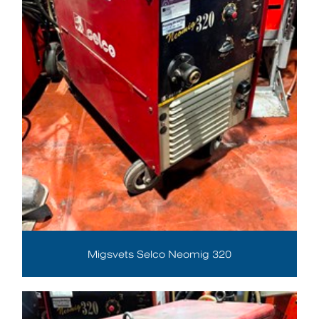
Migsvets Selco Neomig 320