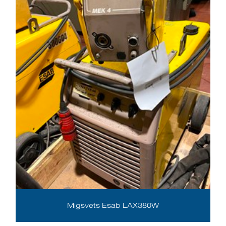
Migsvets Esab LAX380W