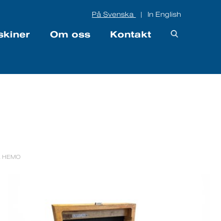
På Svenska
In English
|
skiner
Om oss
Kontakt
k HEMO