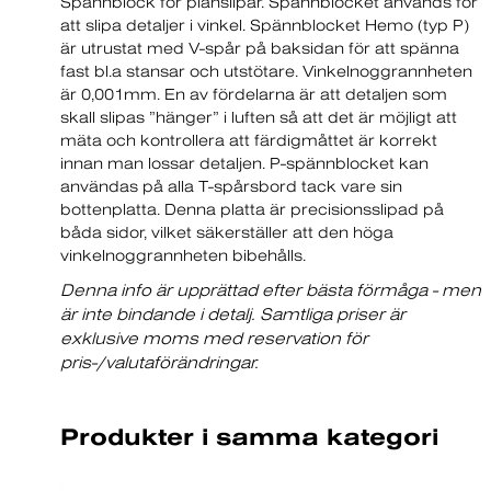
Spännblock för planslipar. Spännblocket används för
att slipa detaljer i vinkel. Spännblocket Hemo (typ P)
är utrustat med V-spår på baksidan för att spänna
fast bl.a stansar och utstötare. Vinkelnoggrannheten
är 0,001mm. En av fördelarna är att detaljen som
skall slipas ”hänger” i luften så att det är möjligt att
mäta och kontrollera att färdigmåttet är korrekt
innan man lossar detaljen. P-spännblocket kan
användas på alla T-spårsbord tack vare sin
bottenplatta. Denna platta är precisionsslipad på
båda sidor, vilket säkerställer att den höga
vinkelnoggrannheten bibehålls.
Denna info är upprättad efter bästa förmåga - men
är inte bindande i detalj. Samtliga priser är
exklusive moms med reservation för
pris-/valutaförändringar.
Produkter i samma kategori