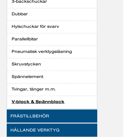
3-backschuckar
Dubbar
Hylschuckar för svarv
Parallellbitar
Pneumatisk verktygslåsning
Skruvstycken
Spännelement
Tvingar, tänger m.m.
V-block & Spännblock
FRÄSTILLBEHÖR
HÅLLANDE VERKTYG