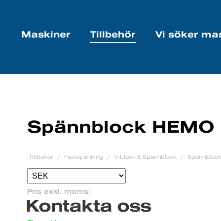
Maskiner
Tillbehör
Vi söker ma
Spännblock HEMO
Tillbehör
Fastspänning
V-block & Spännblock
Spännbloc
Pris exkl. moms:
Kontakta oss