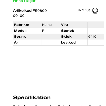
Finns i lager
Skriv ut
Artikelkod
FS0800-
00100
Fabrikat
Hemo
Vikt
Modell
P
Storlek
Ser.nr.
Skick
6/10
År
Lev.kod
Specifikation