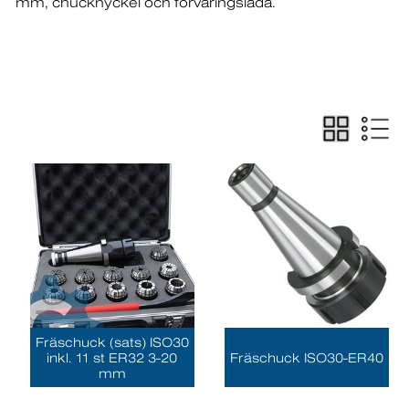
mm
chucknyckel och förvaringslåda.
Fräschuck (sats) ISO30
inkl. 11 st ER32 3-20
Fräschuck ISO30-ER40
mm