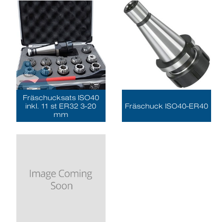
Fräschucksats ISO40
inkl. 11 st ER32 3-20
Fräschuck ISO40-ER40
mm