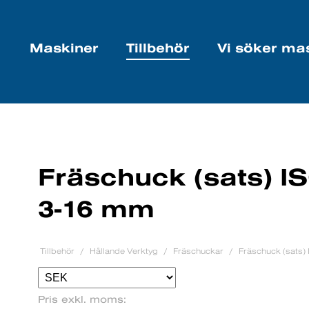
Maskiner
Tillbehör
Vi söker ma
Fräschuck (sats) IS
3-16 mm
Tillbehör
Hållande Verktyg
Fräschuckar
Fräschuck (sats) 
Pris exkl. moms: