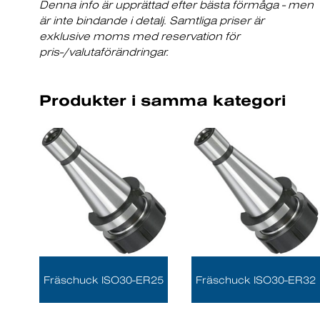
Denna info är upprättad efter bästa förmåga - men
är inte bindande i detalj. Samtliga priser är
exklusive moms med reservation för
pris-/valutaförändringar.
Produkter i samma kategori
Fräschuck ISO30-ER25
Fräschuck ISO30-ER32