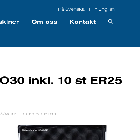
På Svenska
In English
|
skiner
Om oss
Kontakt
O30 inkl. 10 st ER25
ISO30 inkl. 10 st ER25 3-16 mm