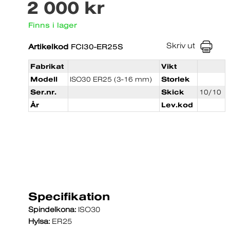
2 000 kr
Finns i lager
Skriv ut
Artikelkod
FCI30-ER25S
Fabrikat
Vikt
Modell
ISO30 ER25 (3-16 mm)
Storlek
Ser.nr.
Skick
10/10
År
Lev.kod
Specifikation
Spindelkona:
ISO30
Hylsa:
ER25