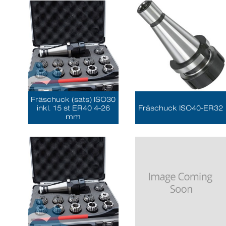
Fräschuck (sats) ISO30
inkl. 15 st ER40 4-26
Fräschuck ISO40-ER32
mm