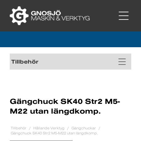
Tillbehör
Gängchuck SK40 Str2 M5-
M22 utan längdkomp.
Tillbehör
Hållande Verktyg
Gängchuckar
Gängchuck SK40 Str2 M5-M22 utan längdkomp.