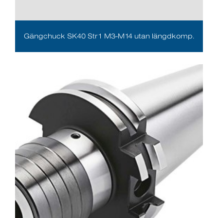
Gängchuck SK40 Str1 M3-M14 utan längdkomp.