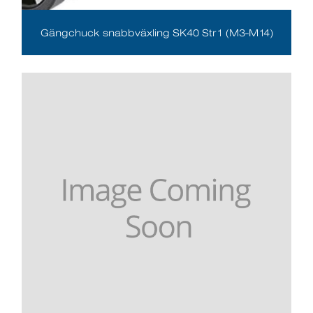
Gängchuck snabbväxling SK40 Str1 (M3-M14)