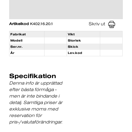
Skriv ut
Artikelkod
K402.16.20.1
Fabrikat
Vikt
Modell
Storlek
Ser.nr.
Skick
År
Lev.kod
Specifikation
Denna info är upprättad
efter bästa förmåga -
men är inte bindande i
detalj. Samtliga priser är
exklusive moms med
reservation för
pris-/valutaförändringar.