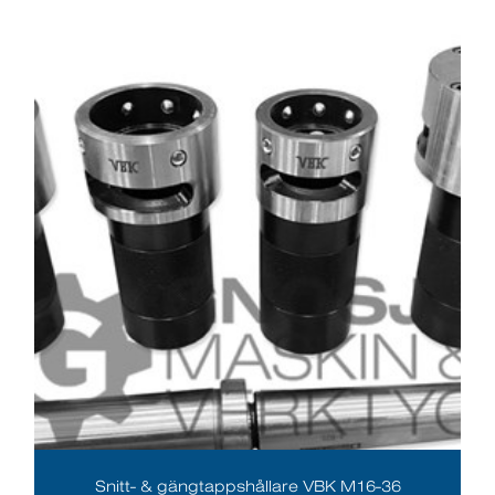
Snitt- & gängtappshållare VBK M16-36