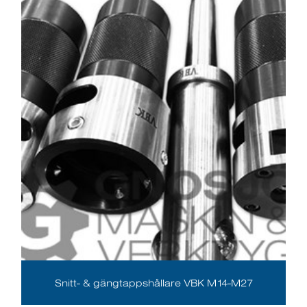
Snitt- & gängtappshållare VBK M14-M27