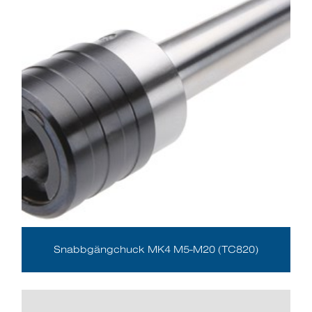
Snabbgängchuck MK4 M5-M20 (TC820)