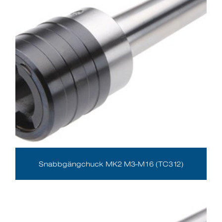
Snabbgängchuck MK2 M3-M16 (TC312)