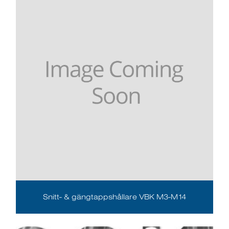
Snitt- & gängtappshållare VBK M3-M14