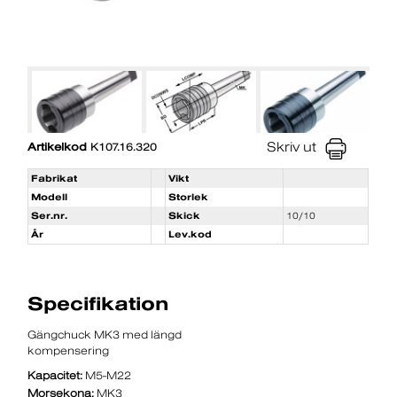
Skriv ut
Artikelkod
K107.16.320
Fabrikat
Vikt
Modell
Storlek
Ser.nr.
Skick
10/10
År
Lev.kod
Specifikation
Gängchuck MK3 med längd
kompensering
Kapacitet:
M5-M22
Morsekona:
MK3