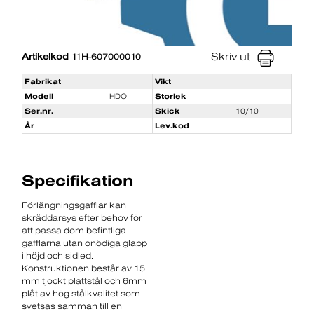
Skriv ut
Artikelkod
11H-607000010
Fabrikat
Vikt
Modell
HDO
Storlek
Ser.nr.
Skick
10/10
År
Lev.kod
Specifikation
Förlängningsgafflar kan
skräddarsys efter behov för
att passa dom befintliga
gafflarna utan onödiga glapp
i höjd och sidled.
Konstruktionen består av 15
mm tjockt plattstål och 6mm
plåt av hög stålkvalitet som
svetsas samman till en