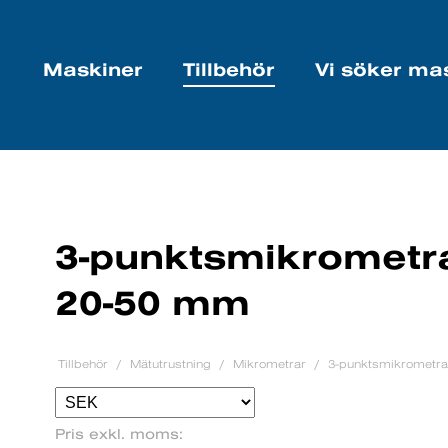
Maskiner
Tillbehör
Vi söker ma
3-punktsmikrometrar
20-50 mm
Tillbehör
Mätutrustning
Mikrometrar
3-punktsmikrometrar
Pris exkl. moms: