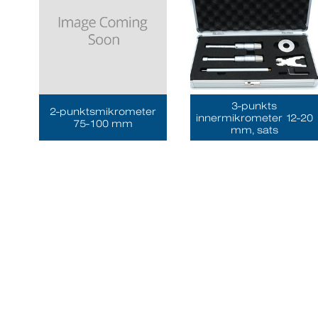
3-punkts
2-punktsmikrometer
innermikrometer 12-20
75-100 mm
mm, sats