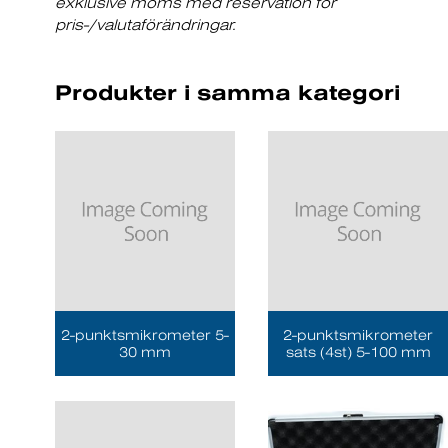
exklusive moms med reservation för
pris-/valutaförändringar.
Produkter i samma kategori
2-punktsmikrometer 5-
2-punktsmikrometer
30 mm
sats (4st) 5-100 mm