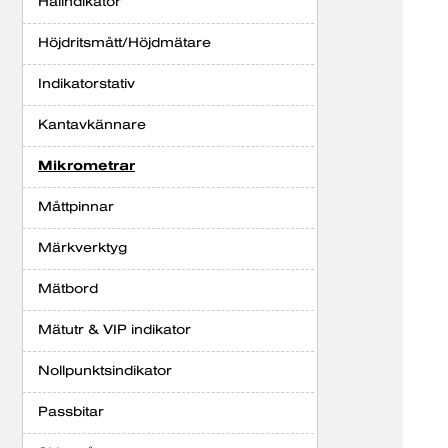
Hålindikator
Höjdritsmått/Höjdmätare
Indikatorstativ
Kantavkännare
Mikrometrar
Måttpinnar
Märkverktyg
Mätbord
Mätutr & VIP indikator
Nollpunktsindikator
Passbitar