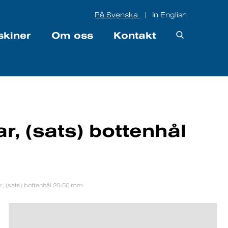
På Svenska
In English
|
skiner
Om oss
Kontakt
, (sats) bottenhål
, (sats) bottenhål 20-50 mm