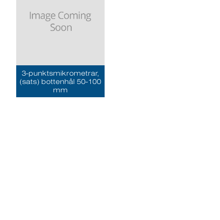
3-punktsmikrometrar,
(sats) bottenhål 50-100
mm