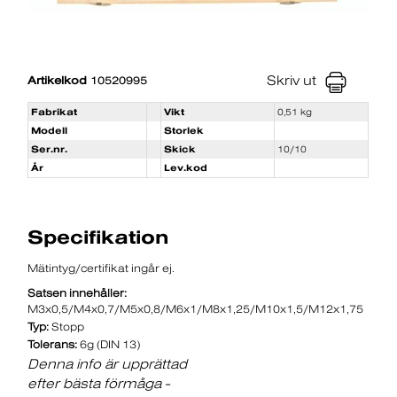
Skriv ut
Artikelkod
10520995
Fabrikat
Vikt
0,51 kg
Modell
Storlek
Ser.nr.
Skick
10/10
År
Lev.kod
Specifikation
Mätintyg/certifikat ingår ej.
Satsen innehåller:
M3x0,5/M4x0,7/M5x0,8/M6x1/M8x1,25/M10x1,5/M12x1,75
Typ:
Stopp
Tolerans:
6g (DIN 13)
Denna info är upprättad
efter bästa förmåga -