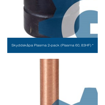
Skyddskåpa Plasma 2-pack (Plasma 60, 83HF) *