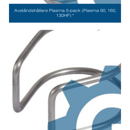
Avståndshållare Plasma 5-pack (Plasma 90, 160,
130HF) *