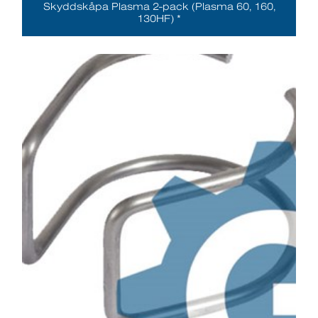
Skyddskåpa Plasma 2-pack (Plasma 60, 160,
130HF) *