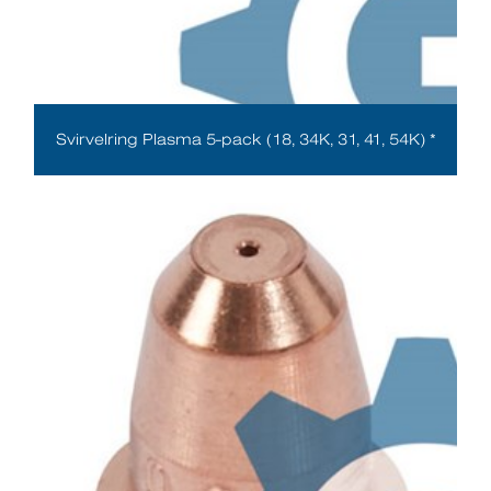
Svirvelring Plasma 5-pack (18, 34K, 31, 41, 54K) *