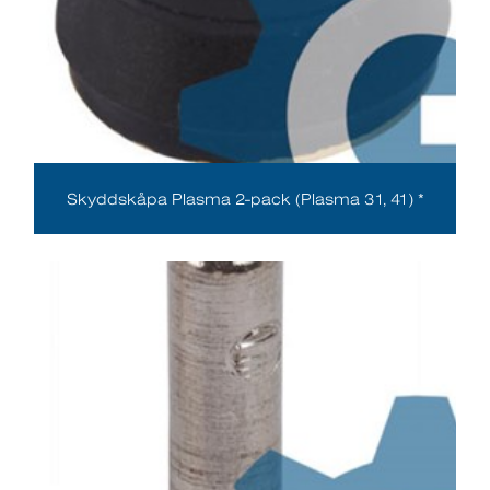
Skyddskåpa Plasma 2-pack (Plasma 31, 41) *