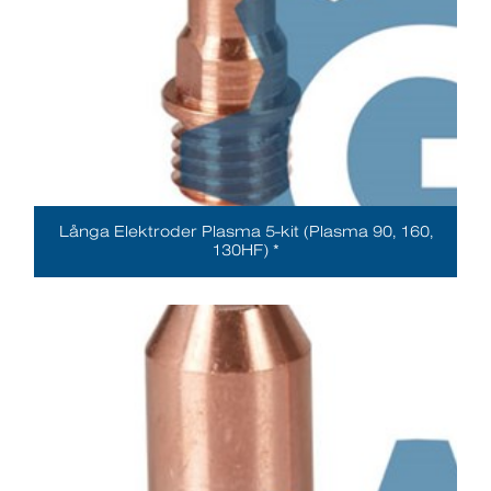
Långa Elektroder Plasma 5-kit (Plasma 90, 160,
130HF) *