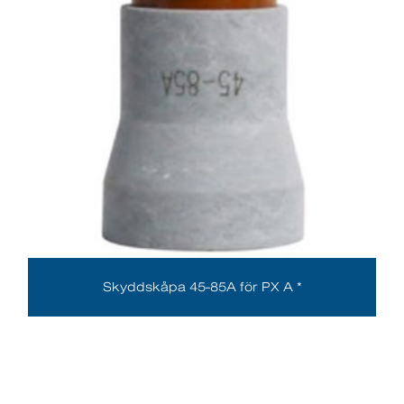
Skyddskåpa 45-85A för PX A *