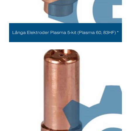
Långa Elektroder Plasma 5-kit (Plasma 60, 83HF) *