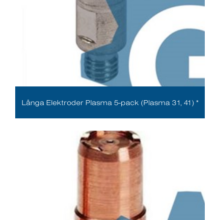
Långa Elektroder Plasma 5-pack (Plasma 31, 41) *