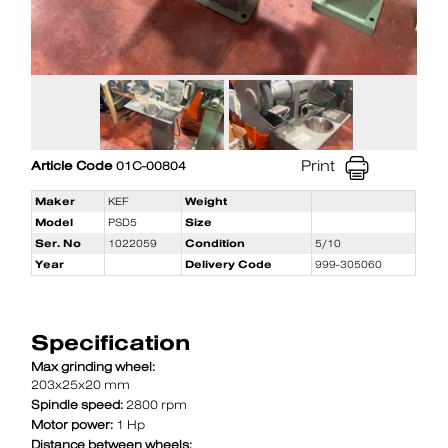
Print
Article Code
01C-00804
Maker
KEF
Weight
Model
PSD5
Size
Ser. No
1022059
Condition
5/10
Year
Delivery Code
999-305060
Specification
Max grinding wheel:
203x25x20 mm
Spindle speed:
2800 rpm
Motor power:
1 Hp
Distance between wheels: