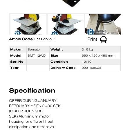
Print
Article Code
BMT-12WD
Maker
Bemato
Weight
31,5 kg
Model
BMT-12WD
Size
550 x 420 x 450 mm
Ser. No
Condition
10/10
Year
Delivery Code
999-108028
Specification
OFFER DURING JANUARY-
FEBRUARY = SEK 2 400 SEK
(ORD. PRICE 2 900
SEK).Aluminium motor
housing for efficient heat
dissipation and attractive