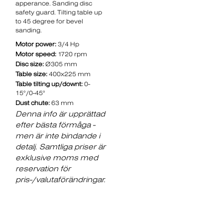
apperance. Sanding disc
safety guard. Tilting table up
to 45 degree for bevel
sanding.
Motor power:
3/4 Hp
Motor speed:
1720 rpm
Disc size:
Ø305 mm
Table size:
400x225 mm
Table tilting up/downt:
0-
15°/0-45°
Dust chute:
63 mm
Denna info är upprättad
efter bästa förmåga -
men är inte bindande i
detalj. Samtliga priser är
exklusive moms med
reservation för
pris-/valutaförändringar.