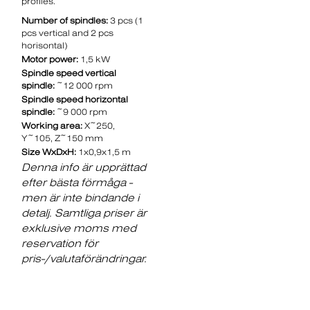
profiles.
Number of spindles:
3 pcs (1
pcs vertical and 2 pcs
horisontal)
Motor power:
1,5 kW
Spindle speed vertical
spindle:
~12 000 rpm
Spindle speed horizontal
spindle:
~9 000 rpm
Working area:
X~250,
Y~105, Z~150 mm
Size WxDxH:
1x0,9x1,5 m
Denna info är upprättad
efter bästa förmåga -
men är inte bindande i
detalj. Samtliga priser är
exklusive moms med
reservation för
pris-/valutaförändringar.