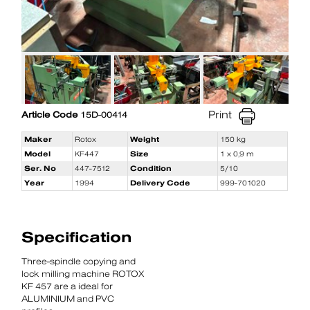
Print
Article Code
15D-00414
Maker
Rotox
Weight
150 kg
Model
KF447
Size
1 x 0,9 m
Ser. No
447-7512
Condition
5/10
Year
1994
Delivery Code
999-701020
Specification
Three-spindle copying and
lock milling machine ROTOX
KF 457 are a ideal for
ALUMINIUM and PVC