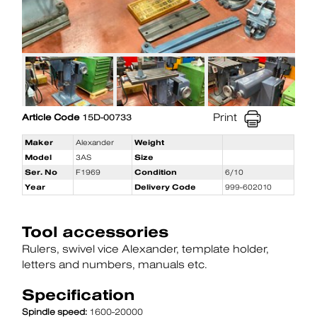
Print
Article Code
15D-00733
Maker
Alexander
Weight
Model
3AS
Size
Ser. No
F1969
Condition
6/10
Year
Delivery Code
999-602010
Tool accessories
Rulers
swivel vice Alexander
template holder
letters and numbers
manuals etc.
Specification
Spindle speed:
1600-20000