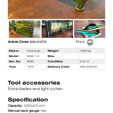
Print
Article Code
30A-01079
Maker
Göteneds
Weight
1550 kg
Model
MGE-1-4
Size
Ser. No
9895
Condition
5-6/10
Year
1975
Delivery Code
999-208030
Tool accessories
Extra blades and light curtain
Specification
Capacity:
1000x2,5 mm
Manual back gauge:
Yes