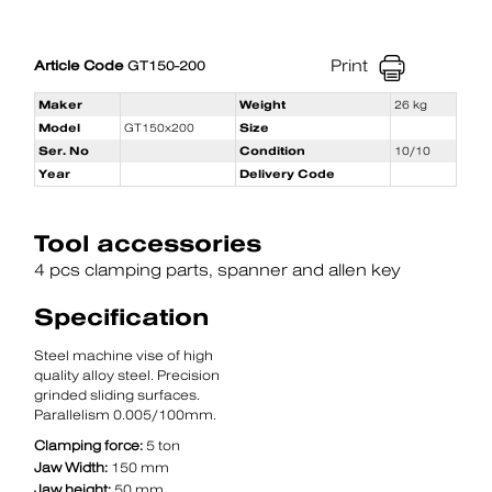
Print
Article Code
GT150-200
Maker
Weight
26 kg
Model
GT150x200
Size
Ser. No
Condition
10/10
Year
Delivery Code
Tool accessories
4 pcs clamping parts
spanner and allen key
Specification
Steel machine vise of high
quality alloy steel. Precision
grinded sliding surfaces.
Parallelism 0.005/100mm.
Clamping force:
5 ton
Jaw Width:
150 mm
Jaw height:
50 mm