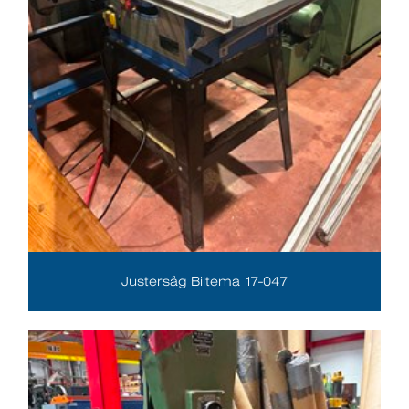
Justersåg Biltema 17-047