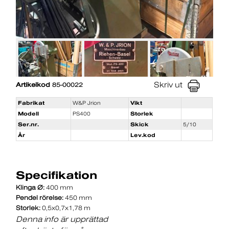
Skriv ut
Artikelkod
85-00022
Fabrikat
W&P Jrion
Vikt
Modell
PS400
Storlek
Ser.nr.
Skick
5/10
År
Lev.kod
Specifikation
Klinga Ø:
400 mm
Pendel rörelse:
450 mm
Storlek:
0,5x0,7x1,78 m
Denna info är upprättad