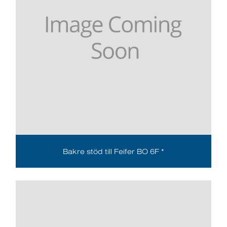
Bakre stöd till Feifer BO 6F *