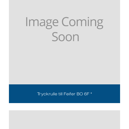
Tryckrulle till Feifer BO 6F *