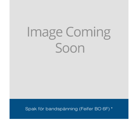
Spak för bandspänning (Feifer BO 6F) *