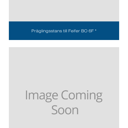
Präglingsstans till Feifer BO 6F *