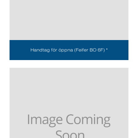
Handtag för öppna (Feifer BO 6F) *