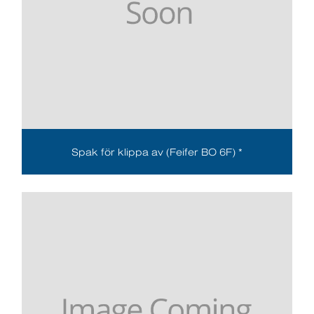
Spak för klippa av (Feifer BO 6F) *