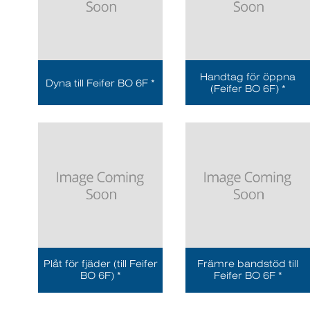
Handtag för öppna
Dyna till Feifer BO 6F *
(Feifer BO 6F) *
Plåt för fjäder (till Feifer
Främre bandstöd till
BO 6F) *
Feifer BO 6F *