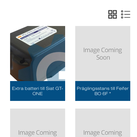
Extra batteri till Siat GT-
Präglingsstans till Feifer
ONE
BO 6F *