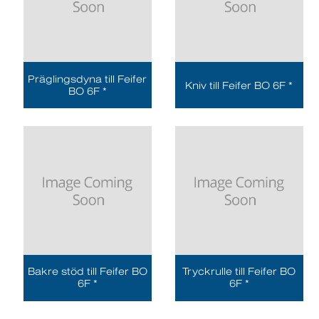
Präglingsdyna till Feifer
Kniv till Feifer BO 6F *
BO 6F *
Bakre stöd till Feifer BO
Tryckrulle till Feifer BO
6F *
6F *