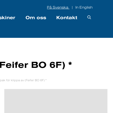
På Svenska
In English
|
skiner
Om oss
Kontakt
Feifer BO 6F) *
pak för klippa av (Feifer BO 6F) *