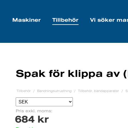
Maskiner
Tillbehör
Vi söker ma
Spak för klippa av (
Tillbehör
Bandningsutrustning
Tillbehör, bandapparater
S
Pris exkl. moms:
684 kr