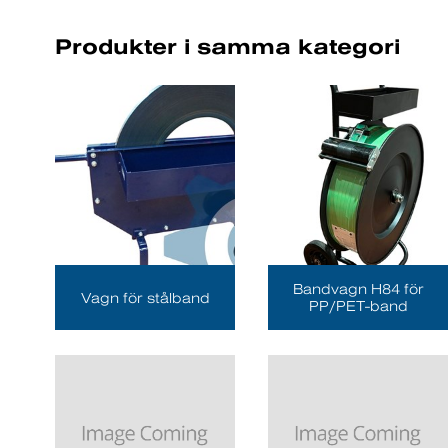
Produkter i samma kategori
Bandvagn H84 för
Vagn för stålband
PP/PET-band