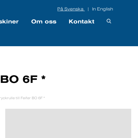
På Svenska
In English
|
skiner
Om oss
Kontakt
r BO 6F *
ryckrulle till Feifer BO 6F *