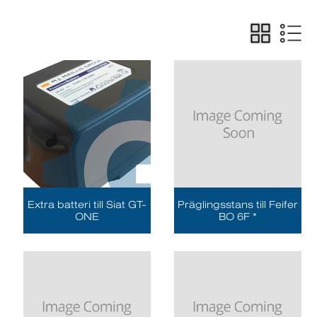
Extra batteri till Siat GT-
Präglingsstans till Feifer
ONE
BO 6F *