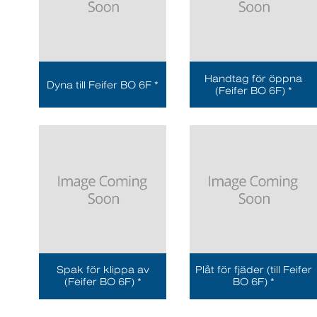
Handtag för öppna
Dyna till Feifer BO 6F *
(Feifer BO 6F) *
Spak för klippa av
Plåt för fjäder (till Feifer
(Feifer BO 6F) *
BO 6F) *