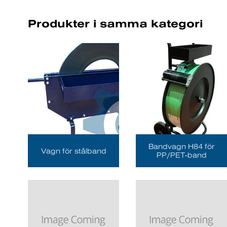
Produkter i samma kategori
Bandvagn H84 för
Vagn för stålband
PP/PET-band