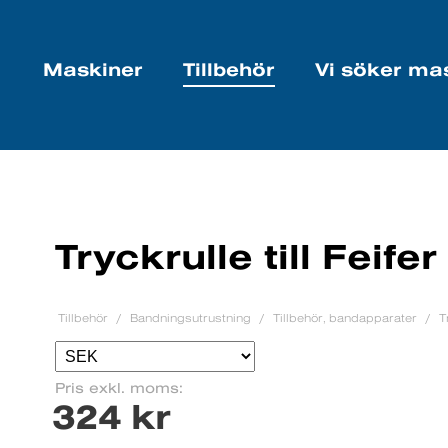
Maskiner
Tillbehör
Vi söker ma
Tryckrulle till Feife
Tillbehör
Bandningsutrustning
Tillbehör, bandapparater
T
Pris exkl. moms:
324 kr