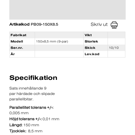
Skriv ut
Artikelkod
PB09-150X8.5
Fabrikat
Vikt
Modell
150x8,5 mm (9-par)
Storlek
Ser.nr.
Skick
10/10
År
Lev.kod
Specifikation
Sats innehållande 9
par härdade och slipade
parallellbitar.
Parallellitet tolerans +/-:
0,005 mm
Höjd tolerans +/-:
0,01 mm
Längd:
150 mm
Tjocklek:
8,5 mm