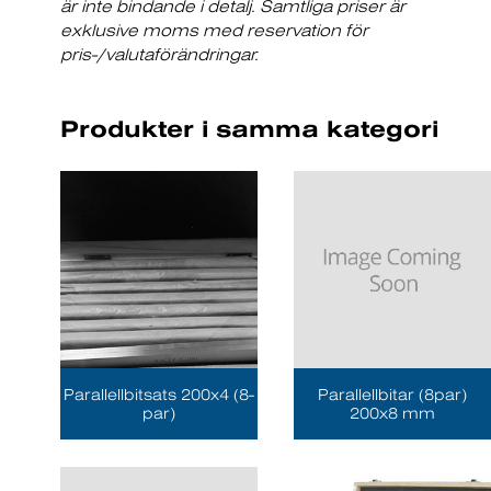
är inte bindande i detalj. Samtliga priser är
exklusive moms med reservation för
pris-/valutaförändringar.
Produkter i samma kategori
Parallellbitsats 200x4 (8-
Parallellbitar (8par)
par)
200x8 mm