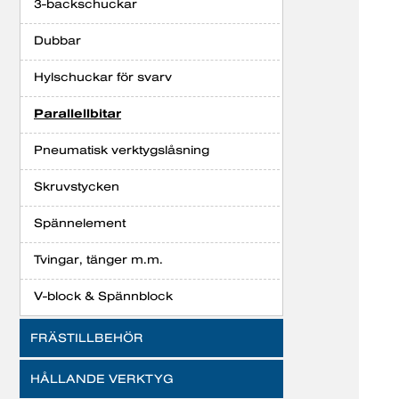
3-backschuckar
Dubbar
Hylschuckar för svarv
Parallellbitar
Pneumatisk verktygslåsning
Skruvstycken
Spännelement
Tvingar, tänger m.m.
V-block & Spännblock
FRÄSTILLBEHÖR
HÅLLANDE VERKTYG