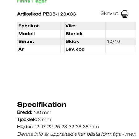
Finns i lager
Skriv ut
Artikelkod
PB08-120X03
Fabrikat
Vikt
Modell
Storlek
Ser.nr.
Skick
10/10
År
Lev.kod
Specifikation
Bredd:
120 mm
Tjocklek:
3 mm
Höjder:
12-17-22-25-28-32-36-38 mm
Denna info är upprättad efter bästa förmåga - men