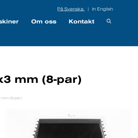
På Svenska
In English
|
skiner
Om oss
Kontakt
0x3 mm (8-par)
x3 mm (8-par)