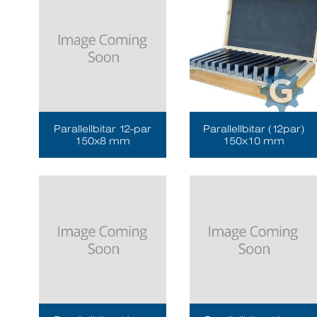
Parallellbitar 12-par
Parallellbitar (12par)
150x8 mm
150x10 mm