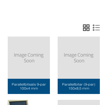
Parallellbitsats 9-par
Parallellbitar (9-par)
100x4 mm
150x8,5 mm