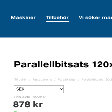
Maskiner
Tillbehör
Vi söker ma
Parallellbitsats 12
Tillbehör
Fastspänning
Parallellbitar
Parallellbitsats 120
Pris exkl. moms:
878 kr