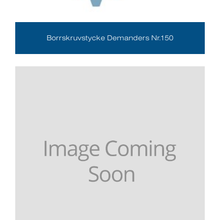
Borrskruvstycke Demanders Nr.150