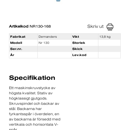
Skriv ut
Artikelkod
NR130-168
Fabrikat
Demanders
Vikt
13,8 kg
Modell
Nr 130
Storlek
Ser.nr.
Skick
År
Lev.kod
Specifikation
Ett maskinskruvstycke av
högsta kvalitet. Stativ av
högklassigt gjutgods.
Skruvspindel och backar av
stål. Backarna har
fyrkantsspår i överdelen, en
av backarna är försedd med
vertikala och horisontala V-
spår.