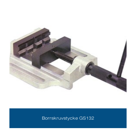
Borrskruvstycke GS132