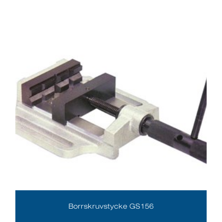
Borrskruvstycke GS156