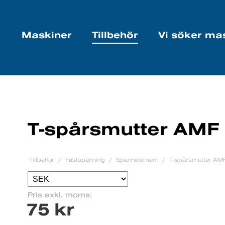
Maskiner
Tillbehör
Vi söker ma
T-spårsmutter AMF
Tillbehör
Fastspänning
Spännelement
T-spårsmutter AM
Pris exkl. moms:
75 kr