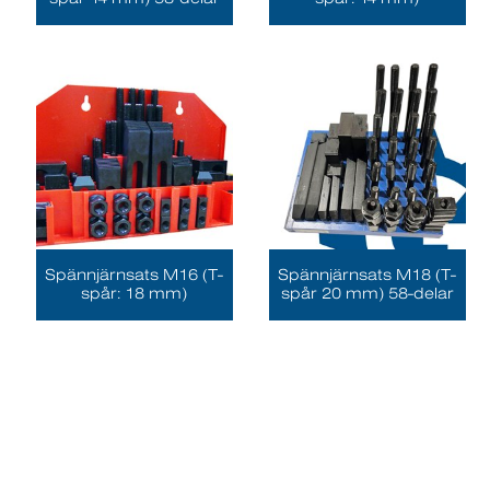
Spännjärnsats M16 (T-
Spännjärnsats M18 (T-
spår: 18 mm)
spår 20 mm) 58-delar