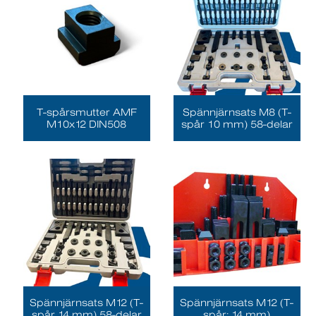
T-spårsmutter AMF
Spännjärnsats M8 (T-
M10x12 DIN508
spår 10 mm) 58-delar
Spännjärnsats M12 (T-
Spännjärnsats M12 (T-
spår 14 mm) 58-delar
spår: 14 mm)