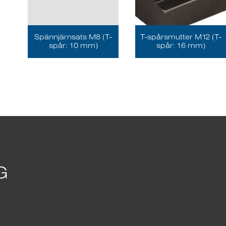
Spännjärnsats M8 (T-
T-spårsmutter M12 (T-
spår: 10 mm)
spår: 16 mm)