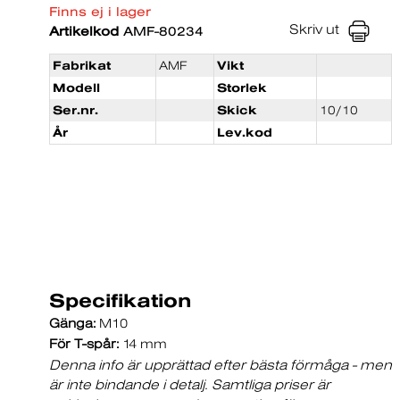
Finns ej i lager
Skriv ut
Artikelkod
AMF-80234
Fabrikat
AMF
Vikt
Modell
Storlek
Ser.nr.
Skick
10/10
År
Lev.kod
Specifikation
Gänga:
M10
För T-spår:
14 mm
Denna info är upprättad efter bästa förmåga - men
är inte bindande i detalj. Samtliga priser är