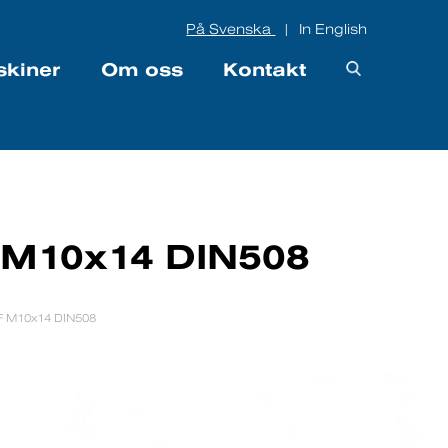
På Svenska
In English
|
skiner
Om oss
Kontakt
 M10x14 DIN508
F M10x14 DIN508