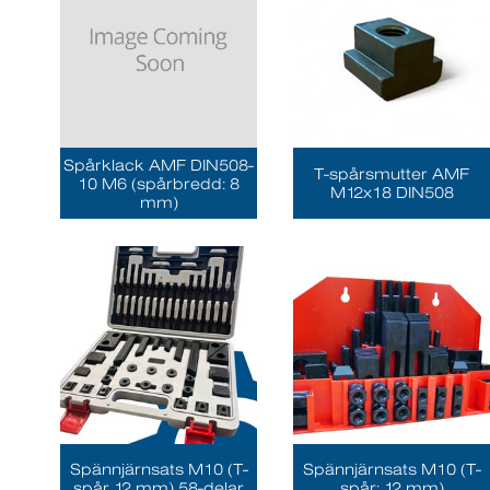
Spårklack AMF DIN508-
T-spårsmutter AMF
10 M6 (spårbredd: 8
M12x18 DIN508
mm)
Spännjärnsats M10 (T-
Spännjärnsats M10 (T-
spår 12 mm) 58-delar
spår: 12 mm)