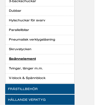
3-backschuckar
Dubbar
Hylschuckar för svarv
Parallellbitar
Pneumatisk verktygslåsning
Skruvstycken
Spännelement
Tvingar, tänger m.m.
V-block & Spännblock
FRÄSTILLBEHÖR
HÅLLANDE VERKTYG