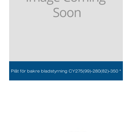
Plåt för bakre bladstyrning CY275(99)-280(82)-350 *