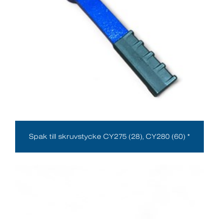
Spak till skruvstycke CY275 (28), CY280 (60) *