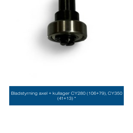
Bladstyrning axel + kullager CY280 (106+79), CY350
(41+13) *