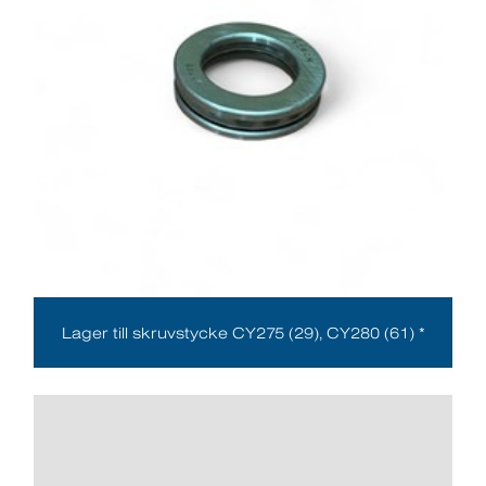
Lager till skruvstycke CY275 (29), CY280 (61) *