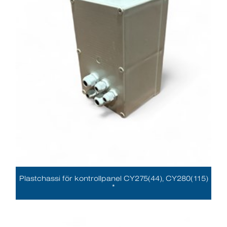
Plastchassi för kontrollpanel CY275(44), CY280(115)
*