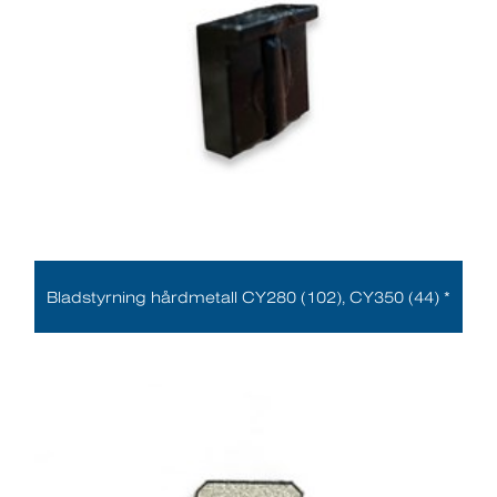
Bladstyrning hårdmetall CY280 (102), CY350 (44) *