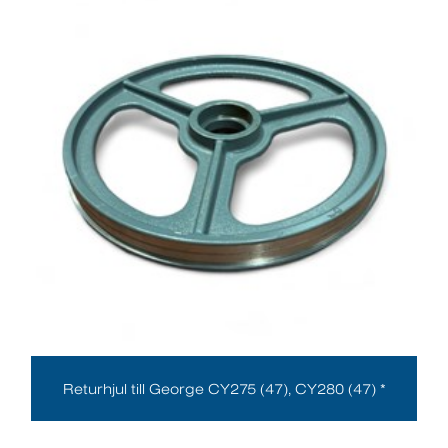
Returhjul till George CY275 (47), CY280 (47) *