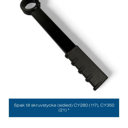
Spak till skruvstycke (sidled) CY280 (117), CY350
(21) *