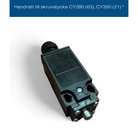
Handratt till skruvstycke CY280 (63), CY350 (21) *