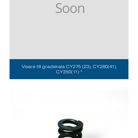
Visare till gradskala CY275 (23), CY280(41),
CY350(11) *