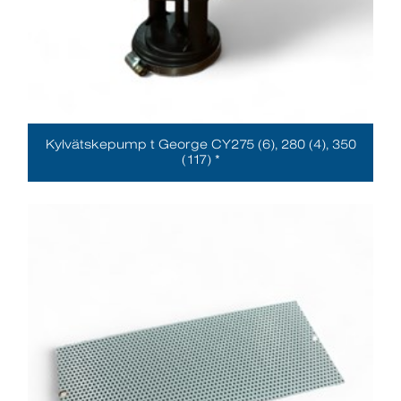
Kylvätskepump t George CY275 (6), 280 (4), 350
(117) *