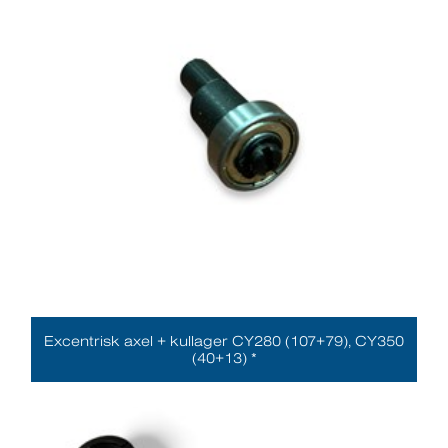
Excentrisk axel + kullager CY280 (107+79), CY350
(40+13) *