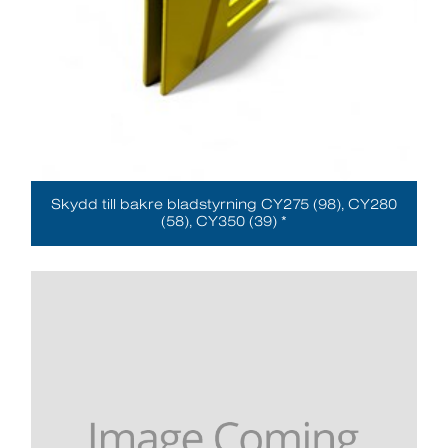
Skydd till bakre bladstyrning CY275 (98), CY280
(58), CY350 (39) *