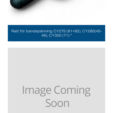
Ratt för bandspänning CY275 (81+82), CY280(45-
46), CY350 (71) *