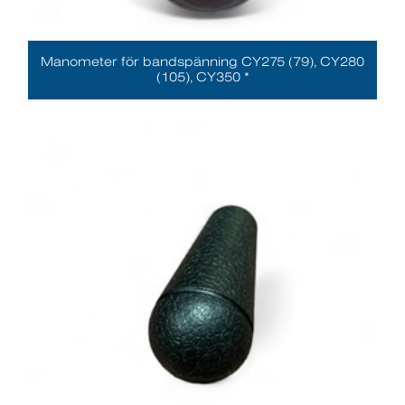
Manometer för bandspänning CY275 (79), CY280
(105), CY350 *