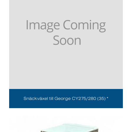
Snäckväxel till George CY275/280 (35) *