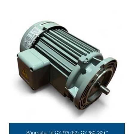
Sågmotor till CY275 (62), CY280 (32) *