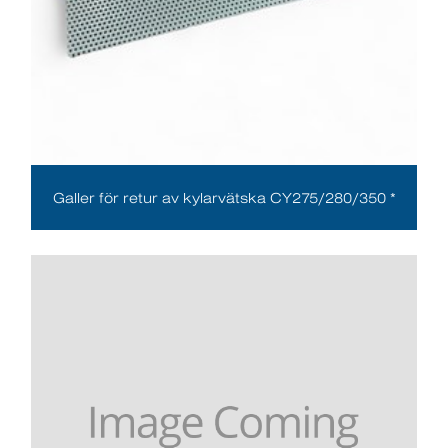
Galler för retur av kylarvätska CY275/280/350 *