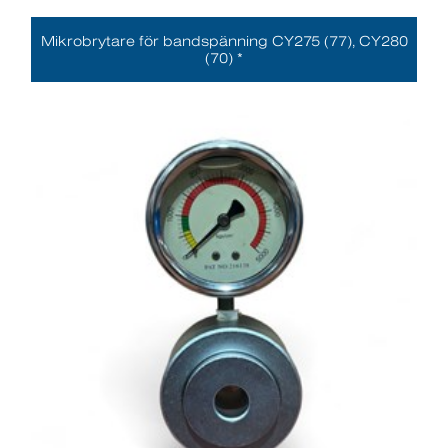
Mikrobrytare för bandspänning CY275 (77), CY280
(70) *