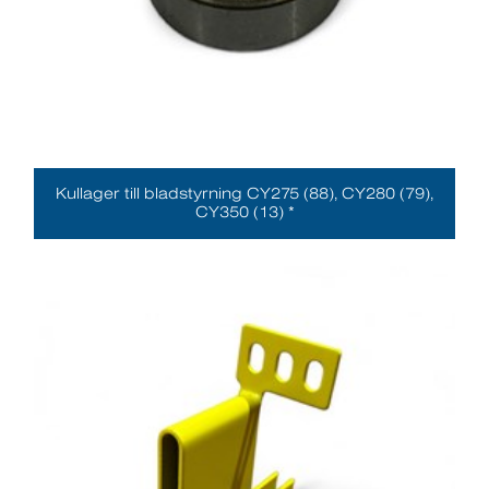
Kullager till bladstyrning CY275 (88), CY280 (79),
CY350 (13) *