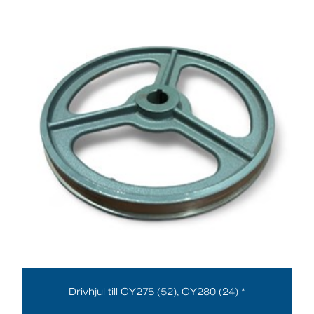
Drivhjul till CY275 (52), CY280 (24) *