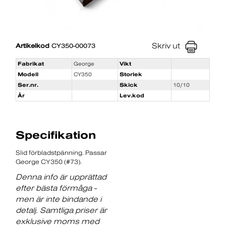
Skriv ut
Artikelkod
CY350-00073
Fabrikat
George
Vikt
Modell
CY350
Storlek
Ser.nr.
Skick
10/10
År
Lev.kod
Specifikation
Slid förbladstpänning. Passar
George CY350 (#73).
Denna info är upprättad
efter bästa förmåga -
men är inte bindande i
detalj. Samtliga priser är
exklusive moms med