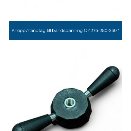
Knopp/handtag till bandspänning CY275-280-350 *