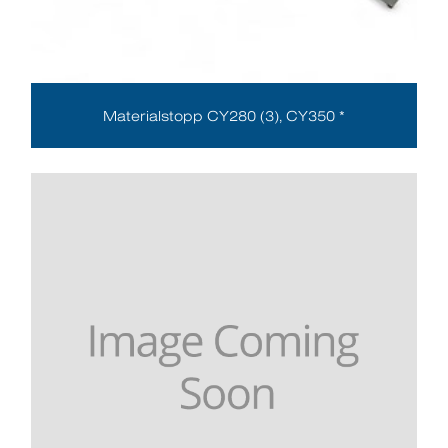
Materialstopp CY280 (3), CY350 *