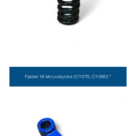
Fjäder till skruvstycke (CY275, CY280) *