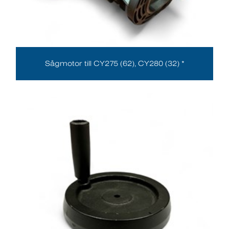
Sågmotor till CY275 (62), CY280 (32) *