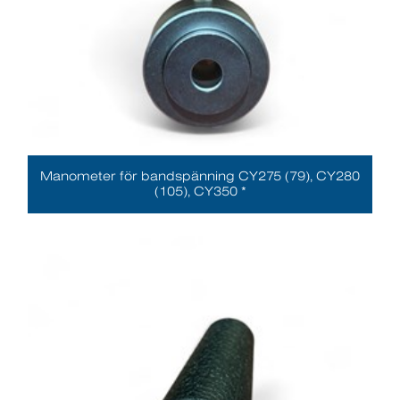
Manometer för bandspänning CY275 (79), CY280
(105), CY350 *