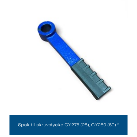
Spak till skruvstycke CY275 (28), CY280 (60) *