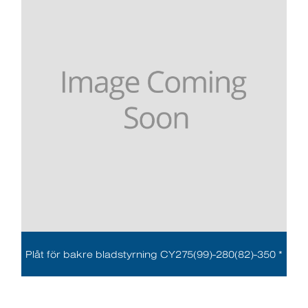
Plåt för bakre bladstyrning CY275(99)-280(82)-350 *