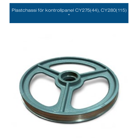
Plastchassi för kontrollpanel CY275(44), CY280(115)
*