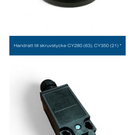
Handratt till skruvstycke CY280 (63), CY350 (21) *