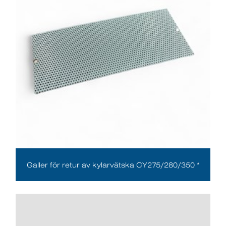
Galler för retur av kylarvätska CY275/280/350 *