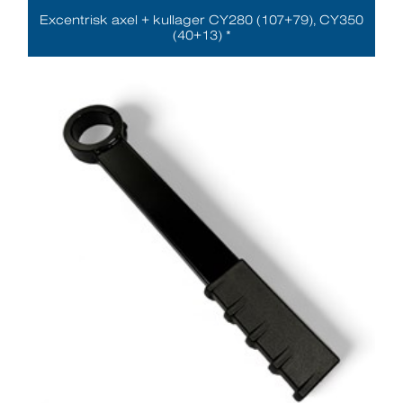
Excentrisk axel + kullager CY280 (107+79), CY350
(40+13) *