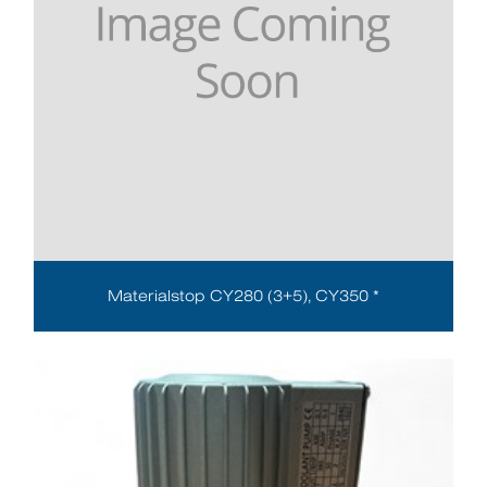
Materialstop CY280 (3+5), CY350 *