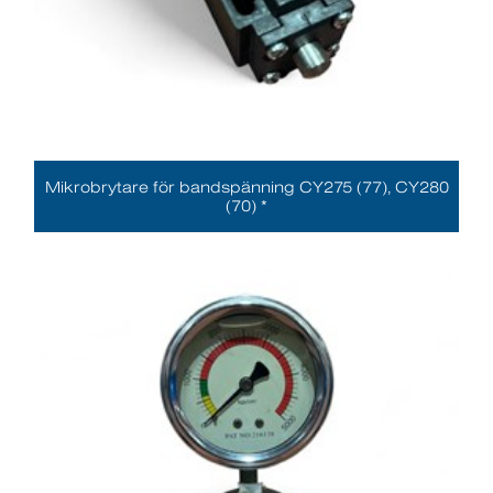
Mikrobrytare för bandspänning CY275 (77), CY280
(70) *