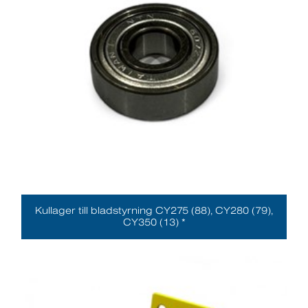
Kullager till bladstyrning CY275 (88), CY280 (79),
CY350 (13) *