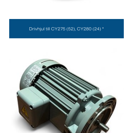
Drivhjul till CY275 (52), CY280 (24) *