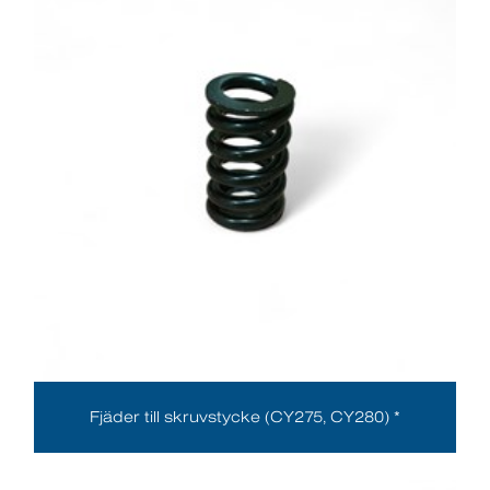
Fjäder till skruvstycke (CY275, CY280) *