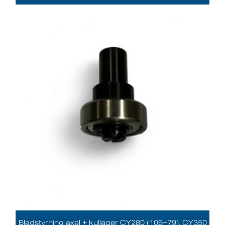
Bladstyrning axel + kullager CY280 (106+79), CY350