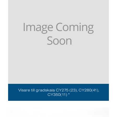
Visare till gradskala CY275 (23), CY280(41),
CY350(11) *