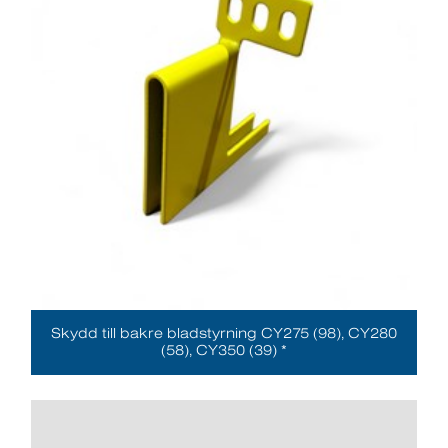
Skydd till bakre bladstyrning CY275 (98), CY280
(58), CY350 (39) *