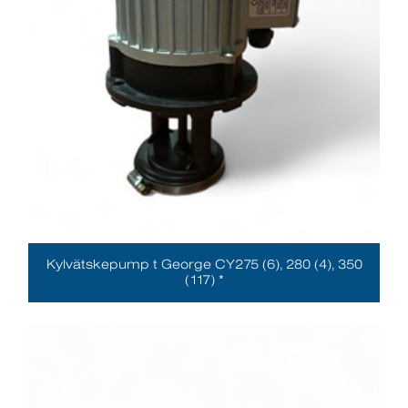
Kylvätskepump t George CY275 (6), 280 (4), 350
(117) *