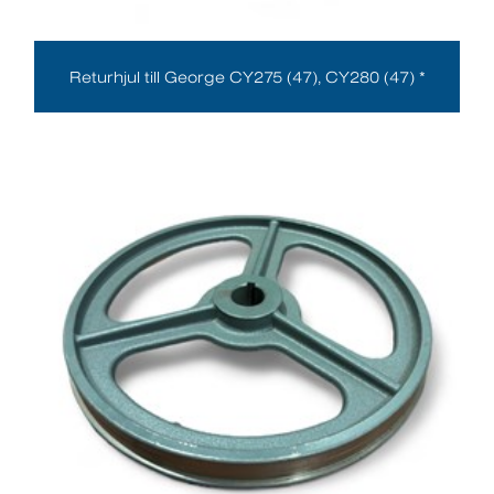
Returhjul till George CY275 (47), CY280 (47) *