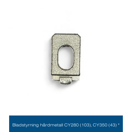
Bladstyrning hårdmetall CY280 (103), CY350 (43) *