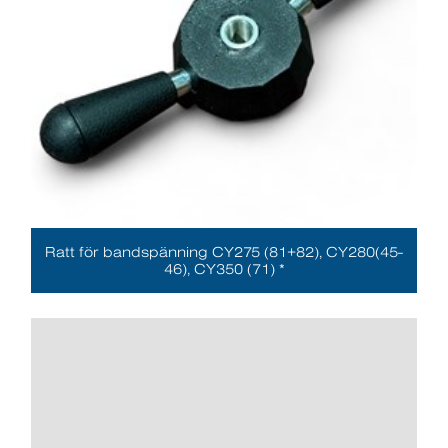
Ratt för bandspänning CY275 (81+82), CY280(45-
46), CY350 (71) *