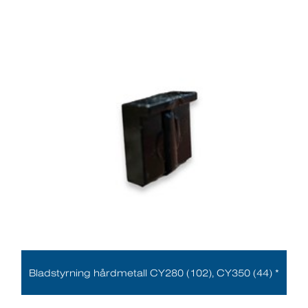
Bladstyrning hårdmetall CY280 (102), CY350 (44) *