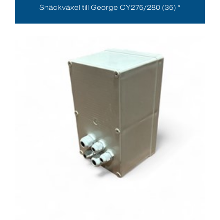
Snäckväxel till George CY275/280 (35) *