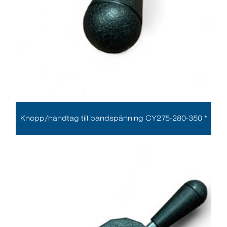
Knopp/handtag till bandspänning CY275-280-350 *