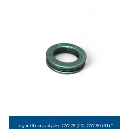
Lager till skruvstycke CY275 (29), CY280 (61) *