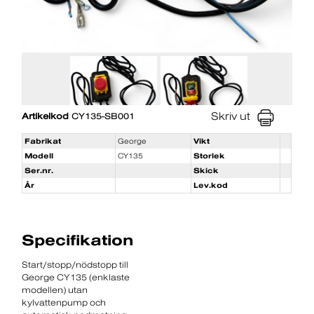
Skriv ut
Artikelkod
CY135-SB001
Fabrikat
George
Vikt
Modell
CY135
Storlek
Ser.nr.
Skick
År
Lev.kod
Specifikation
Start/stopp/nödstopp till
George CY135 (enklaste
modellen) utan
kylvattenpump och