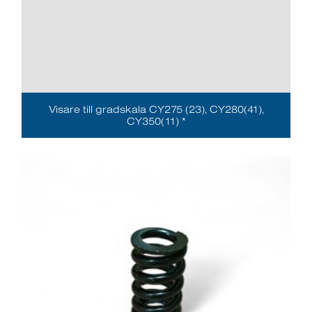
Visare till gradskala CY275 (23), CY280(41),
CY350(11) *