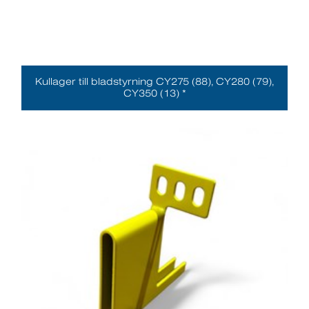
Kullager till bladstyrning CY275 (88), CY280 (79),
CY350 (13) *