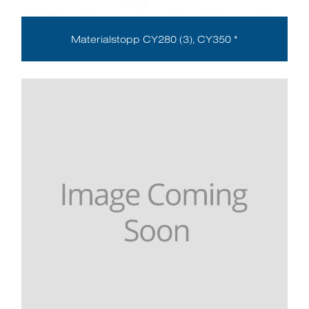
Materialstopp CY280 (3), CY350 *