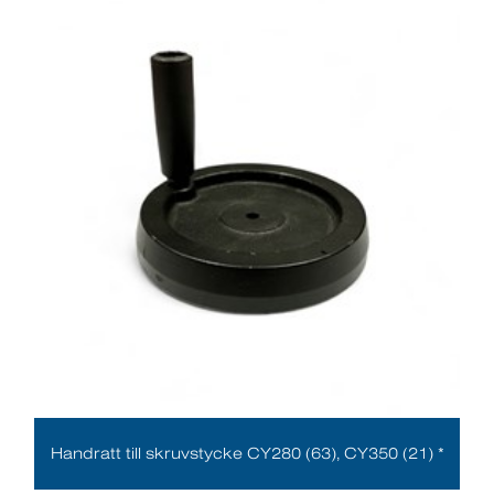
Handratt till skruvstycke CY280 (63), CY350 (21) *