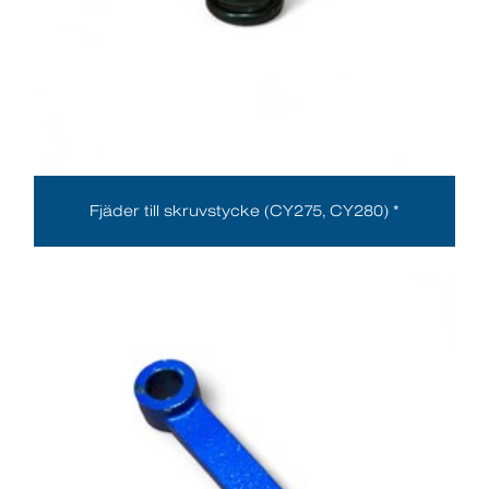
Fjäder till skruvstycke (CY275, CY280) *