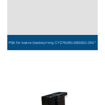
Plåt för bakre bladstyrning CY275(99)-280(82)-350 *