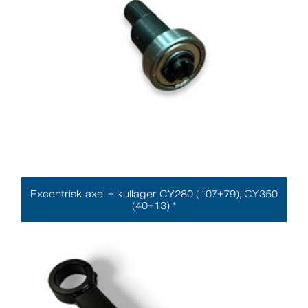
Excentrisk axel + kullager CY280 (107+79), CY350
(40+13) *