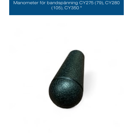
Manometer för bandspänning CY275 (79), CY280
(105), CY350 *