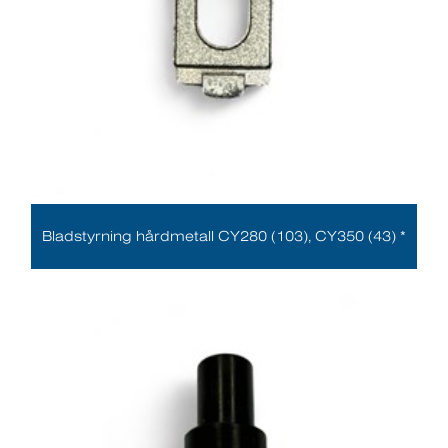
Bladstyrning hårdmetall CY280 (103), CY350 (43) *