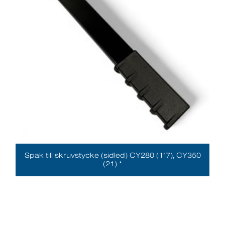
Spak till skruvstycke (sidled) CY280 (117), CY350
(21) *