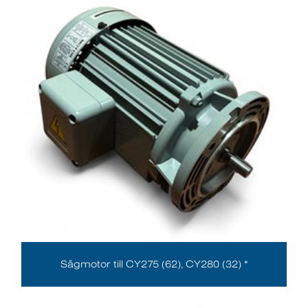
Sågmotor till CY275 (62), CY280 (32) *