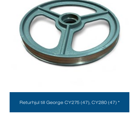
Returhjul till George CY275 (47), CY280 (47) *