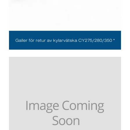
Galler för retur av kylarvätska CY275/280/350 *