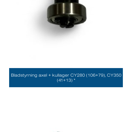
Bladstyrning axel + kullager CY280 (106+79), CY350
(41+13) *