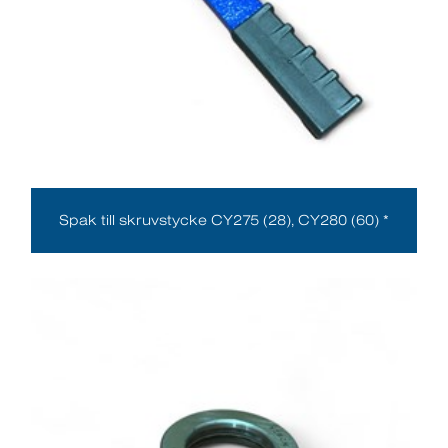
Spak till skruvstycke CY275 (28), CY280 (60) *