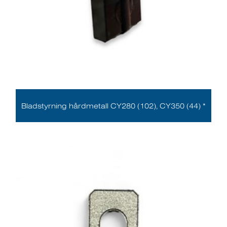
Bladstyrning hårdmetall CY280 (102), CY350 (44) *