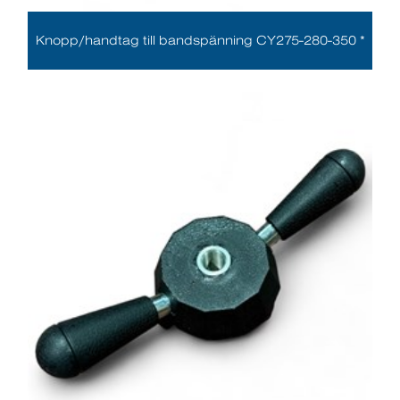
Knopp/handtag till bandspänning CY275-280-350 *