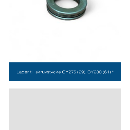
Lager till skruvstycke CY275 (29), CY280 (61) *