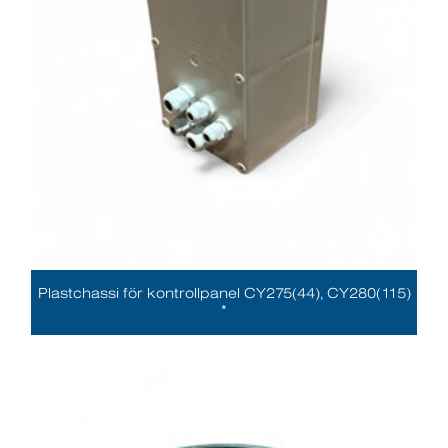
Plastchassi för kontrollpanel CY275(44), CY280(115)
*