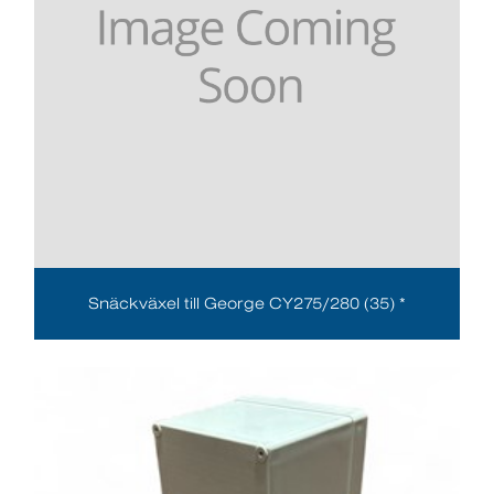
Snäckväxel till George CY275/280 (35) *