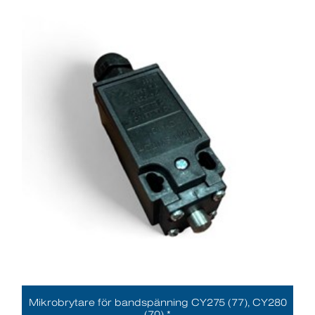
Mikrobrytare för bandspänning CY275 (77), CY280
(70) *