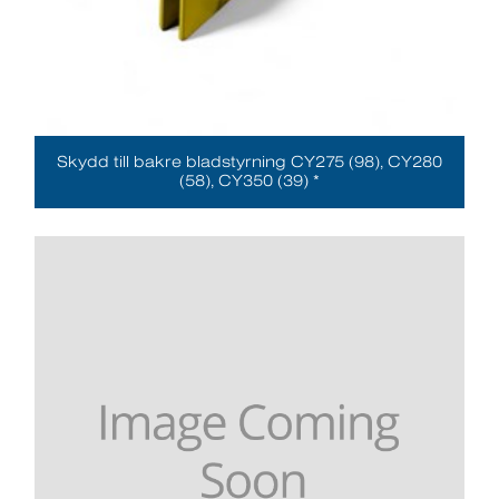
Skydd till bakre bladstyrning CY275 (98), CY280
(58), CY350 (39) *