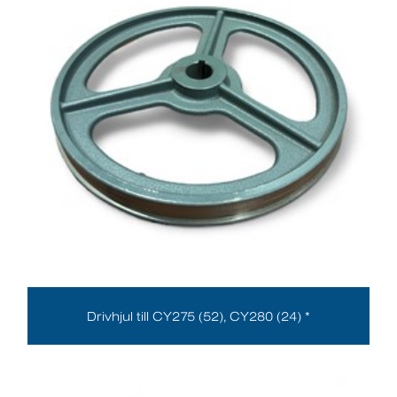
Drivhjul till CY275 (52), CY280 (24) *