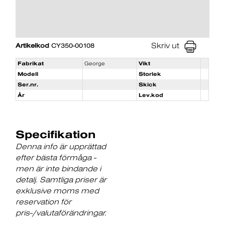
Skriv ut
Artikelkod
CY350-00108
Fabrikat
George
Vikt
Modell
Storlek
Ser.nr.
Skick
År
Lev.kod
Specifikation
Denna info är upprättad
efter bästa förmåga -
men är inte bindande i
detalj. Samtliga priser är
exklusive moms med
reservation för
pris-/valutaförändringar.