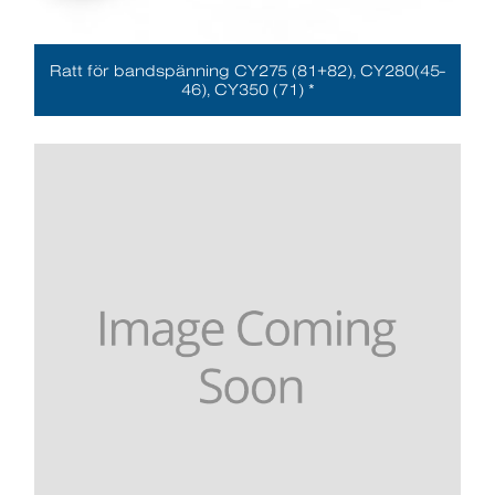
Ratt för bandspänning CY275 (81+82), CY280(45-
46), CY350 (71) *