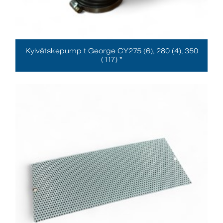
Kylvätskepump t George CY275 (6), 280 (4), 350
(117) *