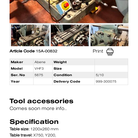
Print
Article Code
15A-00832
Maker
Abene
Weight
Model
VHF3
Size
Ser. No
5675
Condition
5/10
Year
Delivery Code
999-300075
Tool accessories
Comes soon more info..
Specification
Table size:
1200x260 mm
Table travel:
X750, Y200,