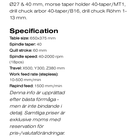
Ø27 & 40 mm
morse taper holder 40-taper/MT1
drill chuck arbor 40-taper/B16
drill chuck Röhm 1-
13 mm.
Specification
Table size:
650x375 mm
Spindle taper:
40
Quill stroke:
60 mm
Spindle speed:
40-2000 rpm
(18pcs)
Travel:
X500, Y300, Z380 mm
Work feed rate (stepless):
10-500 mm/min
Rapind feed:
1500 mm/min
Denna info är upprättad
efter bästa förmåga -
men är inte bindande i
detalj. Samtliga priser är
exklusive moms med
reservation för
pris-/valutaförändringar.