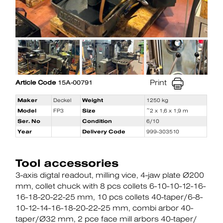
Print
Article Code
15A-00791
Maker
Deckel
Weight
1250 kg
Model
FP3
Size
~2 x 1,6 x 1,9 m
Ser. No
Condition
6/10
Year
Delivery Code
999-303510
Tool accessories
3-axis digtal readout
milling vice
4-jaw plate Ø200
mm
collet chuck with 8 pcs collets 6-10-10-12-16-
16-18-20-22-25 mm
10 pcs collets 40-taper/6-8-
10-12-14-16-18-20-22-25 mm
combi arbor 40-
taper/Ø32 mm
2 pce face mill arbors 40-taper/