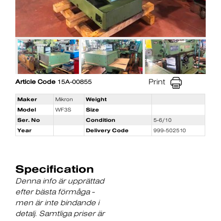
Print
Article Code
15A-00855
Maker
Mikron
Weight
Model
WF3S
Size
Ser. No
Condition
5-6/10
Year
Delivery Code
999-502510
Specification
Denna info är upprättad
efter bästa förmåga -
men är inte bindande i
detalj. Samtliga priser är