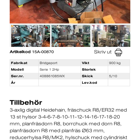
Skriv ut
Artikelkod
15A-00870
Fabrikat
Bridgeport
Vikt
900 kg
Modell
Serie 1 2Hp
Storlek
Ser.nr.
408861085WX
Skick
5/10
År
Lev.kod
Tillbehör
3-axlig digital Heidehain
fräschuck R8/ER32 med
13 st hylsor 3-4-6-7-8-10-11-12-14-16-17-18-20
mm
planfräsdorn R8
borrchuck med dorn R8
planfräsdorn R8 med planfräs Ø63 mm
reducerhylsa R8/MK2
hylschuck med cylindriskt