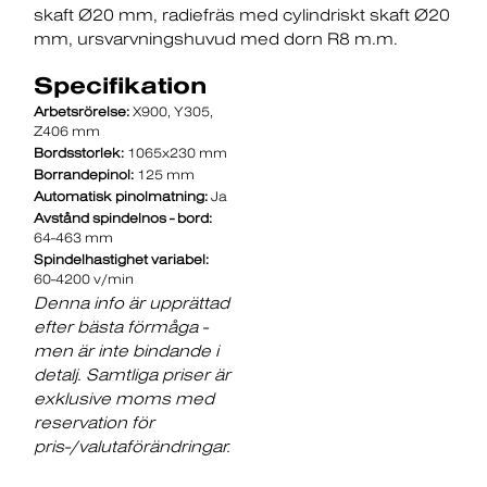
skaft Ø20 mm
radiefräs med cylindriskt skaft Ø20
mm
ursvarvningshuvud med dorn R8 m.m.
Specifikation
Arbetsrörelse:
X900, Y305,
Z406 mm
Bordsstorlek:
1065x230 mm
Borrandepinol:
125 mm
Automatisk pinolmatning:
Ja
Avstånd spindelnos - bord:
64-463 mm
Spindelhastighet variabel:
60-4200 v/min
Denna info är upprättad
efter bästa förmåga -
men är inte bindande i
detalj. Samtliga priser är
exklusive moms med
reservation för
pris-/valutaförändringar.