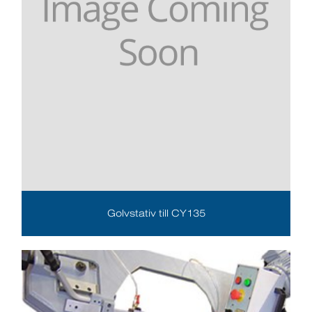
Golvstativ till CY135