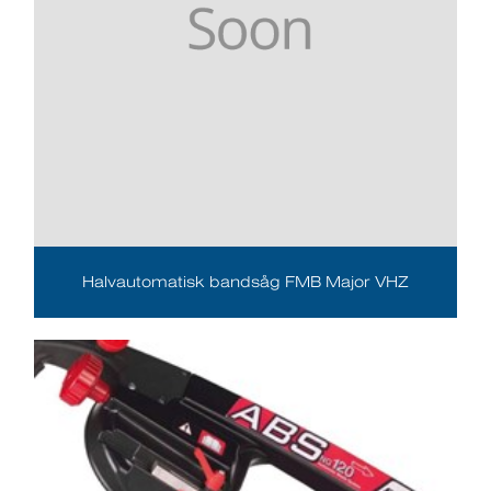
Halvautomatisk bandsåg FMB Major VHZ