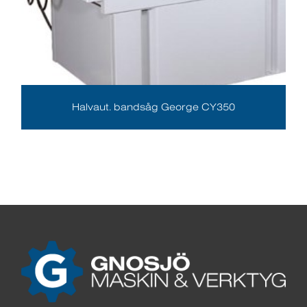
Halvaut. bandsåg George CY350