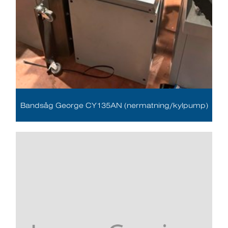
Bandsåg George CY135AN (nermatning/kylpump)