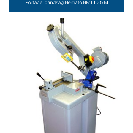
Portabel bandsåg Bemato BMT100YM