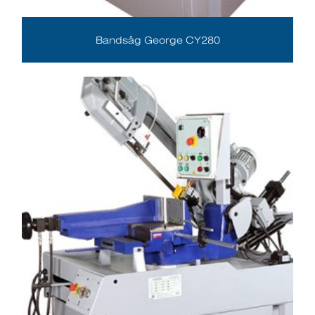
Bandsåg George CY280