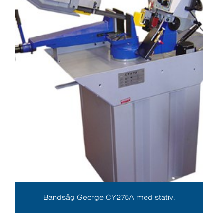
Bandsåg George CY275A med stativ.