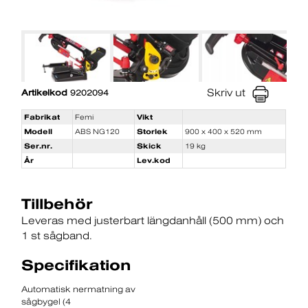
Skriv ut
Artikelkod
9202094
Fabrikat
Femi
Vikt
Modell
ABS NG120
Storlek
900 x 400 x 520 mm
Ser.nr.
Skick
19 kg
År
Lev.kod
Tillbehör
Leveras med justerbart längdanhåll (500 mm) och
1 st sågband.
Specifikation
Automatisk nermatning av
sågbygel (4