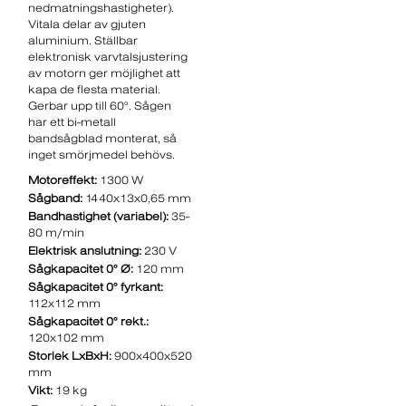
nedmatningshastigheter).
Vitala delar av gjuten
aluminium. Ställbar
elektronisk varvtalsjustering
av motorn ger möjlighet att
kapa de flesta material.
Gerbar upp till 60°. Sågen
har ett bi-metall
bandsågblad monterat, så
inget smörjmedel behövs.
Motoreffekt:
1300 W
Sågband:
1440x13x0,65 mm
Bandhastighet (variabel):
35-
80 m/min
Elektrisk anslutning:
230 V
Sågkapacitet 0° Ø:
120 mm
Sågkapacitet 0° fyrkant:
112x112 mm
Sågkapacitet 0° rekt.:
120x102 mm
Storlek LxBxH:
900x400x520
mm
Vikt:
19 kg