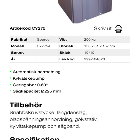
Skriv ut
Artikelkod
CY275
Fabrikat
George
Vikt
200 kg
Modell
CY275A
Storlek
150 x 51 x 157 cm
Ser.nr.
Skick
10/10
År
Lev.kod
999-184023
Automatisk nermatning
*
Kylvätskepump
*
Geringsbar 0-60°
*
Sågkapacitet Ø225 mm
*
Tillbehör
Snabbskruvstycke
längdanslag
bladspänningsannordning
golvstativ
kylvätskepump och sågband.
Specifikation