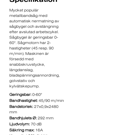
Mycket populär
metallbandsåg med
automatisk nermatning av
sågbygel och avstängning
efter avslutad arbetscykel.
Sågbygel är geringsbar 0-
60°. Sågmotorn har 2-
hastigheter (45 resp. 90
m/min). Maskinen är
försedd med
snabbskruvstycke,
längdanslag,
bladspänningsannordning,
golvstativ och
kylvätskepump.
Geringsbar:
0-60°
Bandhastighet:
45/90 m/min
Bandstorlek:
27x0,9x2480
mm
Bandhjulets Ø:
292 mm
Ljudvolym:
70 dB
Säkring max:
16A