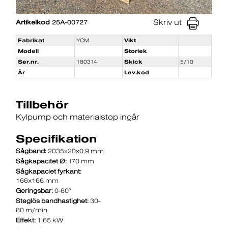
Skriv ut
Artikelkod
25A-00727
Fabrikat
YCM
Vikt
Modell
Storlek
Ser.nr.
180314
Skick
5/10
År
Lev.kod
Tillbehör
Kylpump och materialstop ingår
Specifikation
Sågband:
2035x20x0,9 mm
Sågkapacitet Ø:
170 mm
Sågkapaciet fyrkant:
166x166 mm
Geringsbar:
0-60°
Steglös bandhastighet:
30-
80 m/min
Effekt:
1,65 kW