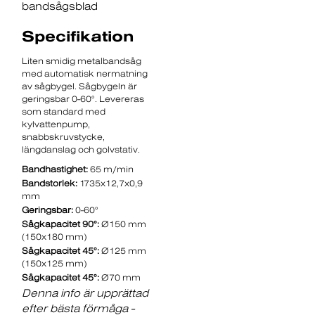
bandsågsblad
Specifikation
Liten smidig metalbandsåg
med automatisk nermatning
av sågbygel. Sågbygeln är
geringsbar 0-60°. Levereras
som standard med
kylvattenpump,
snabbskruvstycke,
längdanslag och golvstativ.
Bandhastighet:
65 m/min
Bandstorlek:
1735x12,7x0,9
mm
Geringsbar:
0-60°
Sågkapacitet 90°:
Ø150 mm
(150x180 mm)
Sågkapacitet 45°:
Ø125 mm
(150x125 mm)
Sågkapacitet 45°:
Ø70 mm
Denna info är upprättad
efter bästa förmåga -