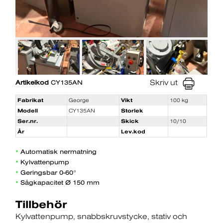
Skriv ut
Artikelkod
CY135AN
Fabrikat
George
Vikt
100 kg
Modell
CY135AN
Storlek
Ser.nr.
Skick
10/10
År
Lev.kod
Automatisk nermatning
*
Kylvattenpump
*
Geringsbar 0-60°
*
Sågkapacitet Ø 150 mm
*
Tillbehör
Kylvattenpump
snabbskruvstycke
stativ och