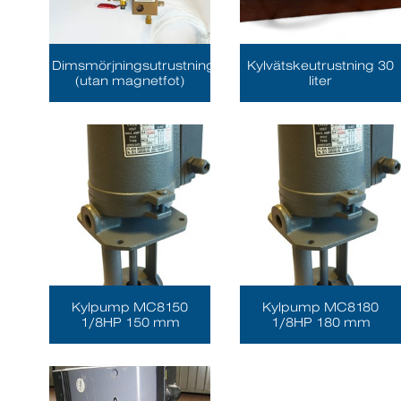
Dimsmörjningsutrustning
Kylvätskeutrustning 30
(utan magnetfot)
liter
Kylpump MC8150
Kylpump MC8180
1/8HP 150 mm
1/8HP 180 mm