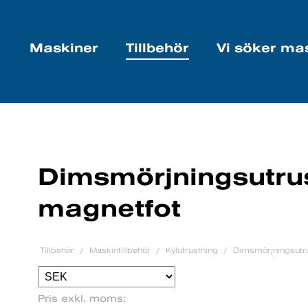
Maskiner
Tillbehör
Vi söker ma
Dimsmörjningsutrus
magnetfot
Tillbehör
Maskintillbehör
Kylutrustning
Dimsmörjningsutru
Pris exkl. moms: