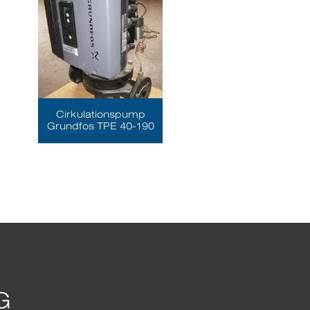
Cirkulationspump
Grundfos TPE 40-190