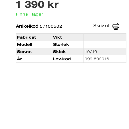
1 390 kr
Finns i lager
Skriv ut
Artikelkod
57100502
Fabrikat
Vikt
Modell
Storlek
Ser.nr.
Skick
10/10
År
Lev.kod
999-502016