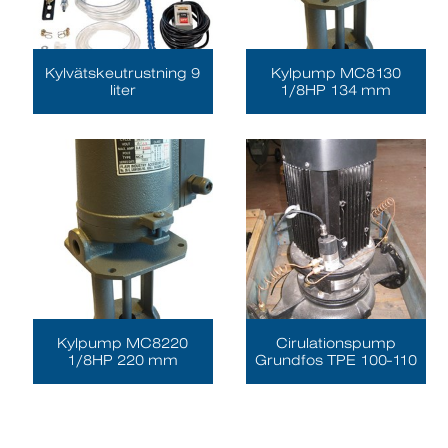
Kylvätskeutrustning 9
Kylpump MC8130
liter
1/8HP 134 mm
Kylpump MC8220
Cirulationspump
1/8HP 220 mm
Grundfos TPE 100-110