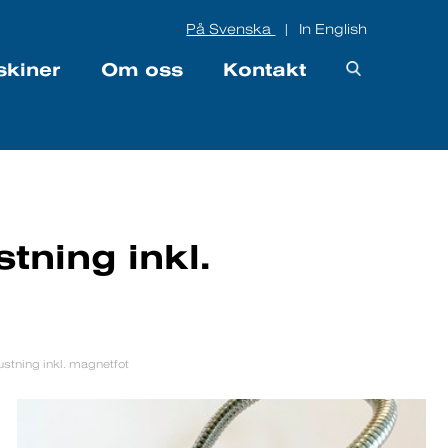
På Svenska
In English
|
skiner
Om oss
Kontakt
tning inkl.
stning inkl. magnetfot