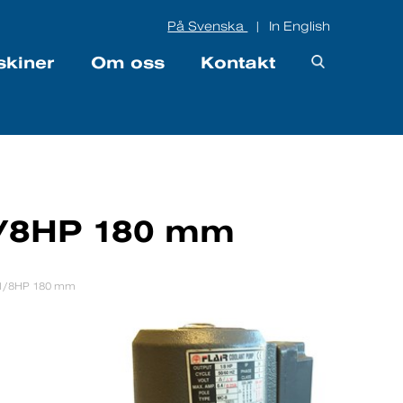
På Svenska
In English
|
skiner
Om oss
Kontakt
/8HP 180 mm
1/8HP 180 mm