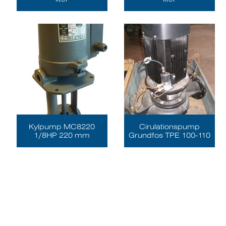
Kylpump MC8220
Cirulationspump
1/8HP 220 mm
Grundfos TPE 100-110