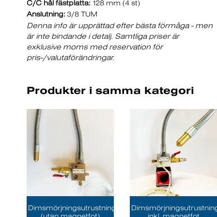
C/C hål fästplatta:
128 mm (4 st)
Anslutning:
3/8 TUM
Denna info är upprättad efter bästa förmåga - men
är inte bindande i detalj. Samtliga priser är
exklusive moms med reservation för
pris-/valutaförändringar.
Produkter i samma kategori
Dimsmörjningsutrustning
Dimsmörjningsutrustnin
(utan magnetfot)
inkl. magnetfot