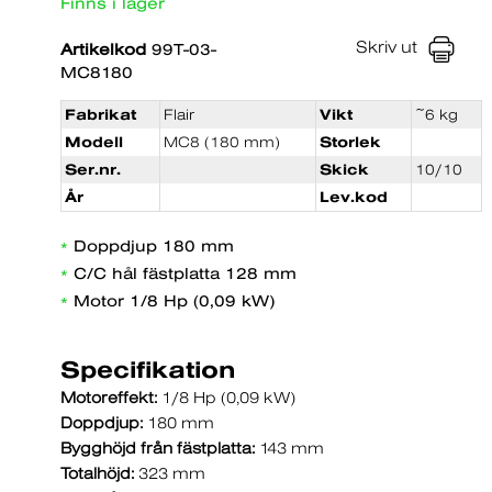
Finns i lager
Skriv ut
Artikelkod
99T-03-
MC8180
Fabrikat
Flair
Vikt
~6 kg
Modell
MC8 (180 mm)
Storlek
Ser.nr.
Skick
10/10
År
Lev.kod
Doppdjup 180 mm
*
C/C hål fästplatta 128 mm
*
Motor 1/8 Hp (0,09 kW)
*
Specifikation
Motoreffekt:
1/8 Hp (0,09 kW)
Doppdjup:
180 mm
Bygghöjd från fästplatta:
143 mm
Totalhöjd:
323 mm