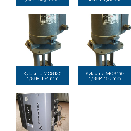
Kylpump MC8130
Kylpump MC8150
1/8HP 134 mm
1/8HP 150 mm