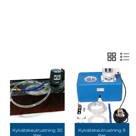
g
Kylvätskeutrustning 30
Kylvätskeutrustning 9
liter
liter