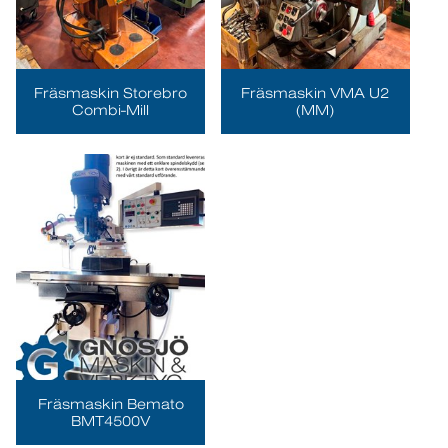
Fräsmaskin Storebro
Fräsmaskin VMA U2
Combi-Mill
(MM)
Fräsmaskin Bemato
BMT4500V