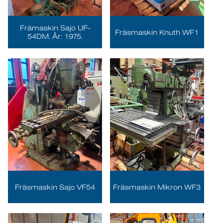
Främaskin Sajo UF-
Fräsmaskin Knuth WF1
54DM. År: 1975.
Fräsmaskin Sajo VF54
Fräsmaskin Mikron WF3