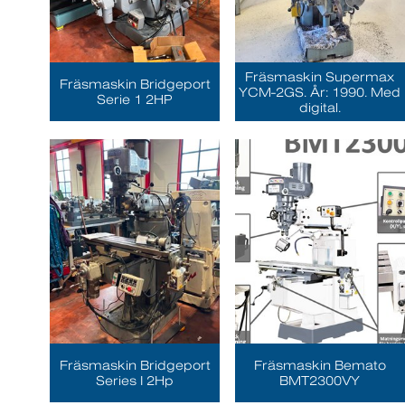
Fräsmaskin Supermax
Fräsmaskin Bridgeport
YCM-2GS. År: 1990. Med
Serie 1 2HP
digital.
Fräsmaskin Bridgeport
Fräsmaskin Bemato
Series I 2Hp
BMT2300VY