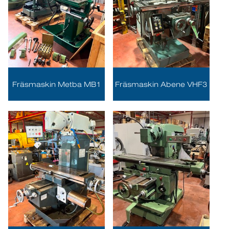
Fräsmaskin Metba MB1
Fräsmaskin Abene VHF3