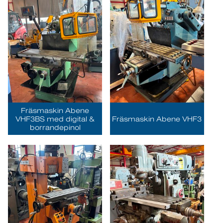
Fräsmaskin Abene
VHF3BS med digital &
Fräsmaskin Abene VHF3
borrandepinol