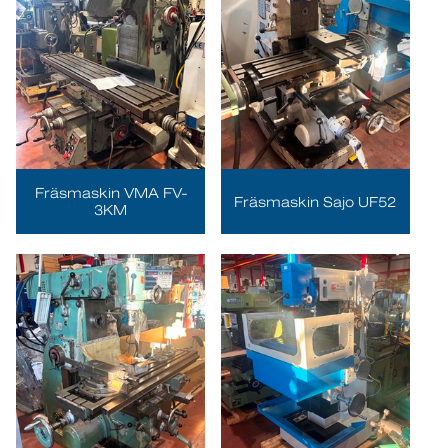
Fräsmaskin VMA FV-
Fräsmaskin Sajo UF52
3KM