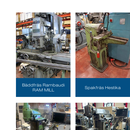
Bäddfräs Rambaudi
Spakfräs Hestika
RAM MILL